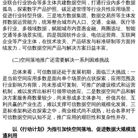
业联合行业协会等多主体共建数据空间，打通行业内多个数据
孤岛，探索数字产品护照、碳足迹管理等行业共性应用场景，
促进行业转型升级。三是地方数据集团、数据交易所等主体发
挥数据运营能力，统筹整合城市内人口、交通、金融、医疗等
多行业、多领域数据，赋能城市内普惠金融、商圈选址、智能
交通等多场景实现。四是我国软件企业、电信运营商、互联网
企业等产业主体，在技术攻关、产品研发与标准研制等方面持
续发力，可信数据空间产品与解决方案日益丰富。
(二)空间落地推广还需要解决一系列困难挑战
总体来看，可信数据还处于发展初期，面临三大挑战：一
是当前空间应用多数是面向单个场景的点状探索，应用范围及
行业影响力有限，尚未形成可复制、可推广的建设模式和运营
机制，难以发挥出标杆引领带动效应。二是数据空间产品和解
决方案服务商数量较少，尚未形成多主体参与、价值共创、互
利共赢的产业生态，难以支撑可信数据空间的规模化发展。三
是标准架构还在探索之中，商业模式尚不成熟，社会各界对于
可信数据空间认知不足，推广应用的艰巨性和复杂性并存。
以《行动计划》为指引加快空间落地、促进数据大规模流
通利用