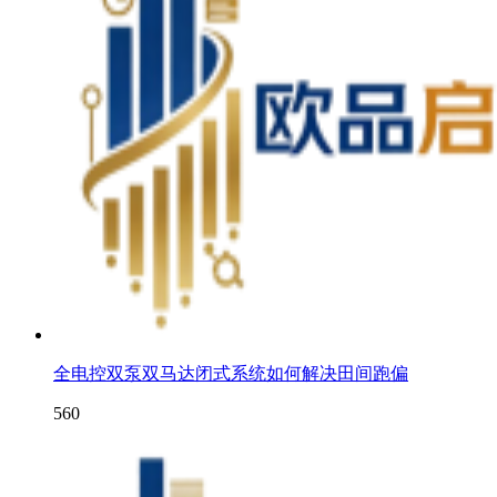
全电控双泵双马达闭式系统如何解决田间跑偏
560