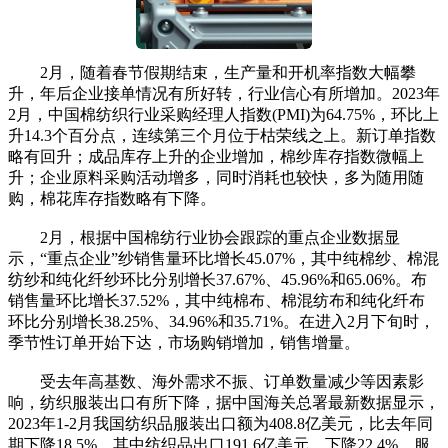
2月，随着春节假期结束，生产量和开机率指数大幅攀
升，年后企业接单情况有所好转，行业信心有所增加。2023年
2月，中国棉纺织行业采购经理人指数(PMI)为64.75%，环比上
升14.3个百分点，连续第三个月位于枯荣线之上。新订单指数
略有回升；成品库存上升的企业增加，棉纱库存指数微幅上
升；企业原料采购活动增多，同时消耗也较快，多为随用随
购，棉花库存指数略有下降。
2月，根据中国棉纺行业协会跟踪的重点企业数据显
示，“重点企业”纱销售量环比增长45.07%，其中纯棉纱、棉混
纺纱和纯化纤纱环比分别增长37.67%、45.96%和65.06%。布
销售量环比增长37.52%，其中纯棉布、棉混纺布和纯化纤布
环比分别增长38.25%、34.96%和35.71%。在进入2月下旬时，
季节性订单开始下达，市场购销增加，销售增量。
受去年高基数、海外需求不振、订单数量减少等因素影
响，纺织服装出口有所下降，据中国海关总署最新数据显示，
2023年1-2月我国纺织品服装出口额为408.8亿美元，比去年同
期下降18.5%，其中纺织品出口191.6亿美元，下降22.4%，服