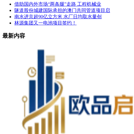
借助国内外市场“两条腿”走路 工程机械业
隧道股份城建国际承担的澳门共同管道项目启
南水进京超90亿立方米 水厂日均取水量创
林源集团又一电池项目签约！
最新内容