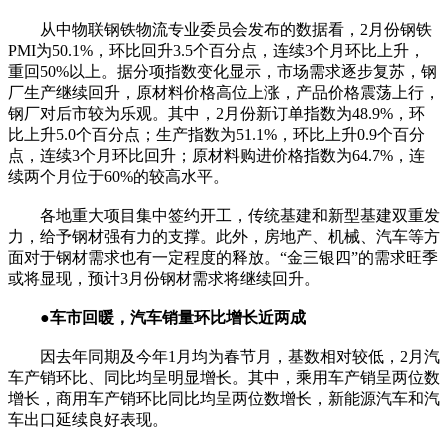
从中物联钢铁物流专业委员会发布的数据看，2月份钢铁
PMI为50.1%，环比回升3.5个百分点，连续3个月环比上升，
重回50%以上。据分项指数变化显示，市场需求逐步复苏，钢
厂生产继续回升，原材料价格高位上涨，产品价格震荡上行，
钢厂对后市较为乐观。其中，2月份新订单指数为48.9%，环
比上升5.0个百分点；生产指数为51.1%，环比上升0.9个百分
点，连续3个月环比回升；原材料购进价格指数为64.7%，连
续两个月位于60%的较高水平。
各地重大项目集中签约开工，传统基建和新型基建双重发
力，给予钢材强有力的支撑。此外，房地产、机械、汽车等方
面对于钢材需求也有一定程度的释放。“金三银四”的需求旺季
或将显现，预计3月份钢材需求将继续回升。
●车市回暖，汽车销量环比增长近两成
因去年同期及今年1月均为春节月，基数相对较低，2月汽
车产销环比、同比均呈明显增长。其中，乘用车产销呈两位数
增长，商用车产销环比同比均呈两位数增长，新能源汽车和汽
车出口延续良好表现。