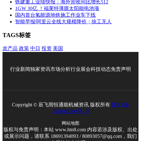
铁建重工业绩快报：海外营收同比增长512
1GW 30亿 ！福莱特薄膜太阳能电池项
国内首台氢能源地铁施工作业车下线
智能早报|阿里云全线大规模降价；徐工无人
TAGS标签
农产品
政策
中日
投资
美国
行业新闻
独家资讯
市场分析
行业展会
科技动态
免责声明
Copyright © 辰飞雨恒通能机械资讯 版权所有
鲁ICP备
2026005306号-75
网站地图
版权与免责声明：本站 www.htn8.com 内容若涉及版权、出处
或展示问题，请联系 18691394093 / 80893057@qq.com，我们