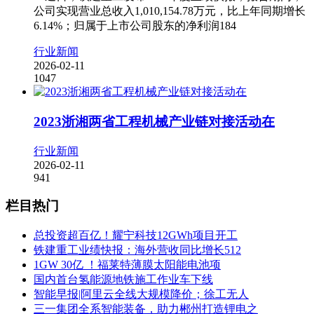
公司实现营业总收入1,010,154.78万元，比上年同期增长
6.14%；归属于上市公司股东的净利润184
行业新闻
2026-02-11
1047
2023浙湘两省工程机械产业链对接活动在
行业新闻
2026-02-11
941
栏目热门
总投资超百亿！耀宁科技12GWh项目开工
铁建重工业绩快报：海外营收同比增长512
1GW 30亿 ！福莱特薄膜太阳能电池项
国内首台氢能源地铁施工作业车下线
智能早报|阿里云全线大规模降价；徐工无人
三一集团全系智能装备，助力郴州打造锂电之