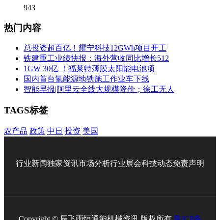
943
热门内容
总投资超百亿！耀宁科技12GWh项目开工
铁建重工业绩快报：海外营收同比增长512
1GW 30亿 ！福莱特薄膜太阳能电池项
国内首台氢能源地铁施工作业车下线
智能早报|阿里云全线大规模降价；徐工无人
TAGS标签
农产品
政策
中日
投资
美国
行业新闻
独家资讯
市场分析
行业展会
科技动态
免责声明
Copyright © 辰飞雨恒通能机械资讯 版权所有
鲁ICP备