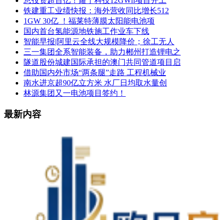
总投资超百亿！耀宁科技12GWh项目开工
铁建重工业绩快报：海外营收同比增长512
1GW 30亿 ！福莱特薄膜太阳能电池项
国内首台氢能源地铁施工作业车下线
智能早报|阿里云全线大规模降价；徐工无人
三一集团全系智能装备，助力郴州打造锂电之
隧道股份城建国际承担的澳门共同管道项目启
借助国内外市场“两条腿”走路 工程机械业
南水进京超90亿立方米 水厂日均取水量创
林源集团又一电池项目签约！
最新内容