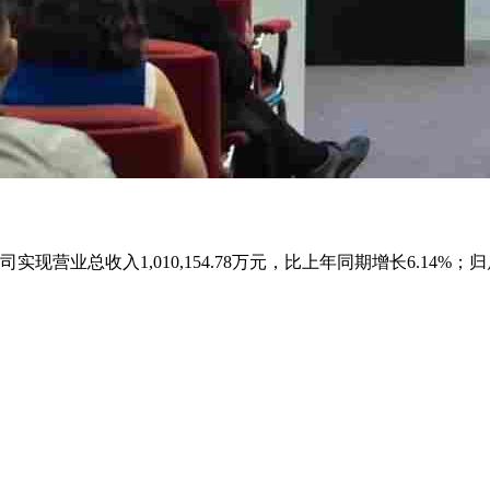
营业总收入1,010,154.78万元，比上年同期增长6.14%；