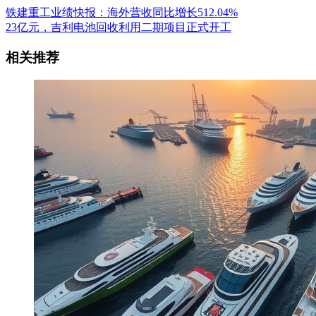
铁建重工业绩快报：海外营收同比增长512.04%
23亿元，吉利电池回收利用二期项目正式开工
相关推荐