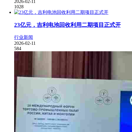
2026-02-11
1028
23亿元，吉利电池回收利用二期项目正式开
行业新闻
2026-02-11
584