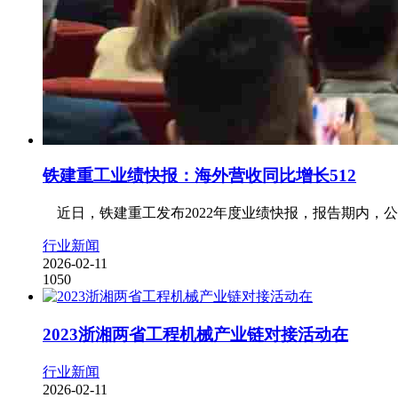
铁建重工业绩快报：海外营收同比增长512
近日，铁建重工发布2022年度业绩快报，报告期内，公司实现
行业新闻
2026-02-11
1050
2023浙湘两省工程机械产业链对接活动在
行业新闻
2026-02-11