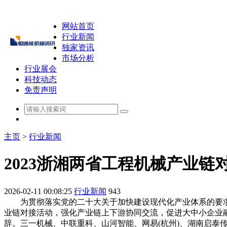
网站首页
行业新闻
独家资讯
市场分析
行业展会
科技动态
免责声明
主页
>
行业新闻
2023浙湘两省工程机械产业链
2026-02-11 00:08:25
行业新闻
943
为贯彻落实党的二十大关于加快建设现代化产业体系的要求，充
业链对接活动，强化产业链上下游协同交流，促进大中小企业
辞。三一机械、中联重科、山河智能、网易(杭州)、湖南启