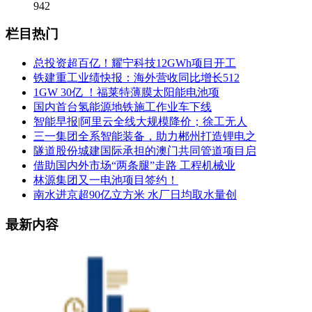
942
栏目热门
总投资超百亿！耀宁科技12GWh项目开工
铁建重工业绩快报：海外营收同比增长512
1GW 30亿 ！福莱特薄膜太阳能电池项
国内首台氢能源地铁施工作业车下线
智能早报|阿里云全线大规模降价；徐工无人
三一集团全系智能装备，助力郴州打造锂电之
隧道股份城建国际承担的澳门共同管道项目启
借助国内外市场“两条腿”走路 工程机械业
林源集团又一电池项目签约！
南水进京超90亿立方米 水厂日均取水量创
最新内容