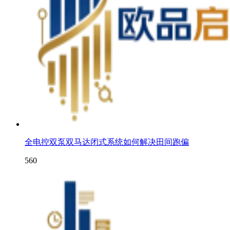
全电控双泵双马达闭式系统如何解决田间跑偏
560