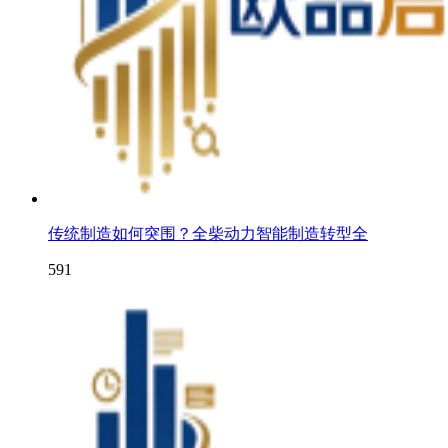
传统制造如何突围？全柴动力智能制造转型全
591