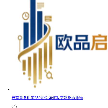
云南首条时速350高铁如何攻克复杂地质难
648