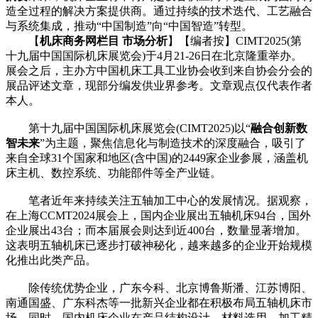
造全过程的解决方案提供商。通过持续的技术迭代、工艺融合
与系统集成，推动“中国制造”向“中国智造”转型。
【
机床商务网栏目 市场分析
】【编者按】CIMT2025(第
十九届中国国际机床展览会)于4月21-26日在北京隆重举办。
展会之后，主办方中国机床工具工业协会收到来自协会分会的
展品评述文章，现部分编发供业界参考。文章观点仅代表作者
本人。
第十九届中国国际机床展览会(CIMT2025)以“
融合创新数
智未来
”为主题，聚焦信息化与制造技术的深度融合，吸引了
来自全球31个国家和地区(含中国)的2449家企业参展，涵盖机
床主机、数控系统、功能部件等全产业链。
笔者近年来持续关注五轴加工中心的发展情况。据观察，
在上海CCMT2024展会上，国内企业展出五轴机床94台，国外
企业展出43台；而本届展会则达到近400台，数量显著增加。
这表明五轴机床已逐步打破神秘化，越来越多的企业开始规模
化推出此类产品。
除传统优势企业，广东今科、北京博鲁斯潘、江苏博阳、
南通国盛、广东科杰等一批新兴企业都在积极布局五轴机床市
场。同时，国内机床企业在产品结构设计、材料选用、加工精