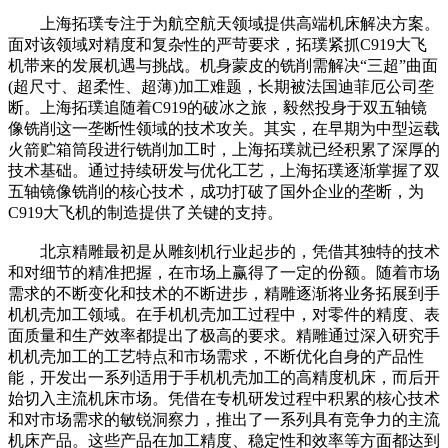
上海拓璞专注于为航空航天领域提供高端机床解决方案。
面对该领域对精度和复杂性的严苛要求，拓璞紧抓C919大飞
机带来的发展机遇与挑战。机身蒙皮的铣削需解决“三超”曲面
(超尺寸、超柔性、超薄)加工难题，长期被法国迪菲厄公司垄
断。上海拓璞追随着C919的破冰之旅，毅然投身于双五轴镜
像铣削这一垄断性领域的技术攻关。其实，在早期为中型运载
火箭贮箱筒段进行铣削加工时，上海拓璞就已经积累了深厚的
技术基础。通过持续研发与优化工艺，上海拓璞逐渐掌握了双
五轴镜像铣削的核心技术，成功打破了国外企业的垄断，为
C919大飞机的制造提供了关键的支持。
北京精雕最初是从雕刻机行业起步的，凭借其独特的技术
和对细节的精准把握，在市场上赢得了一定的份额。随着市场
需求的不断变化和技术的不断进步，精雕逐渐将业务拓展到手
机机壳加工领域。在手机机壳加工过程中，对零件的精度、表
面质量和生产效率都提出了极高的要求。精雕通过深入研究手
机机壳加工的工艺特点和市场需求，不断优化自身的产品性
能，开发出一系列适用于手机机壳加工的高精度机床，而后开
始切入主流机床市场。凭借在专机研发过程中积累的核心技术
和对市场需求的敏锐洞察力，推出了一系列具有竞争力的主流
机床产品。这些产品在加工精度、稳定性和效率等方面都达到