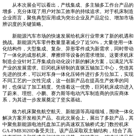
从本次展会可以看出，产线集成、多主轴多工作台产品的
增多，充分体现了用户对加工效率的持续追求。对于机床制造
企业而言，聚焦典型应用成为突出企业及产品定位、增加市场
辨识度的关键策略。
新能源汽车市场的快速发展给机床行业带来了新的机遇和
挑战。新能源汽车零件数量显著减少了近50%，大量使用一体
化结构件，大型集成、复杂、异形零件成为新需求，同时带动
了一体化的成形机床、摩擦焊等设备的需求增加。这要求机床
制造企业针对工序集成自动化设计新的解决方案，以满足汽车
产业的发展需求。巨冈机床研制的直驱五轴加工中心，凭借其
先进的技术，可以对车身一体化压铸件进行多方位加工，实现
不同工艺的一次性完成，这一创新产品在提高生产效率的同
时，也保证了加工精度。凭借着这一优势，巨冈机床成功进入
了蔚来、理想、小鹏、赛力斯等电动汽车制造商的供应商体
系，为其进一步发展奠定了坚实基础。
格力机床聚焦航空航天、新能源等高端领域，围绕一体化
解决方案开发相关产品。在此次展会上，展出了多款产品，其
中聚焦新能源电池托盘加工的高速双五轴桥式龙门数控机床
GA-FMB3020D备受关注。该产品采取双主轴结构，结合了高