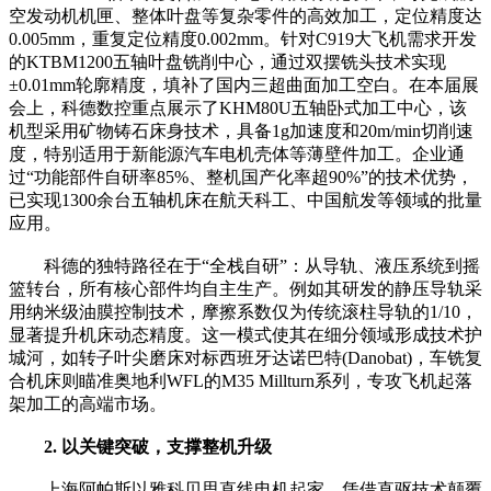
空发动机机匣、整体叶盘等复杂零件的高效加工，定位精度达
0.005mm，重复定位精度0.002mm。针对C919大飞机需求开发
的KTBM1200五轴叶盘铣削中心，通过双摆铣头技术实现
±0.01mm轮廓精度，填补了国内三超曲面加工空白。在本届展
会上，科德数控重点展示了KHM80U五轴卧式加工中心，该
机型采用矿物铸石床身技术，具备1g加速度和20m/min切削速
度，特别适用于新能源汽车电机壳体等薄壁件加工。企业通
过“功能部件自研率85%、整机国产化率超90%”的技术优势，
已实现1300余台五轴机床在航天科工、中国航发等领域的批量
应用。
科德的独特路径在于“全栈自研”：从导轨、液压系统到摇
篮转台，所有核心部件均自主生产。例如其研发的静压导轨采
用纳米级油膜控制技术，摩擦系数仅为传统滚柱导轨的1/10，
显著提升机床动态精度。这一模式使其在细分领域形成技术护
城河，如转子叶尖磨床对标西班牙达诺巴特(Danobat)，车铣复
合机床则瞄准奥地利WFL的M35 Millturn系列，专攻飞机起落
架加工的高端市场。
2. 以关键突破，支撑整机升级
上海阿帕斯以雅科贝思直线电机起家，凭借直驱技术颠覆