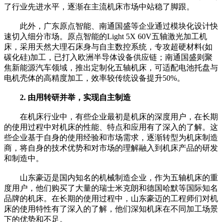
了行业先进水平，逐渐在主流机床市场中站稳了脚跟。
此外，广东原点智能、南通国盛等企业通过模块化设计快
速切入细分市场。原点智能的Light 5X 60V五轴激光加工机
床，采用天然大理石床身与自主数控系统，专攻超硬材料(如
碳化硅)加工，已打入欧洲半导体设备供应链；南通国盛则聚
焦新能源汽车领域，推出定制化五轴机床，可适配电池托盘与
电机壳体的高精度加工，效率较传统设备提升50%。
2. 由用转研并举，实现自主制造
在机床行业中，有些企业最初是机床的深度用户，在长期
的使用过程中对机床的性能、特点和应用有了深入的了解。这
些企业基于自身的使用经验和市场需求，逐渐转型为机床制造
商，将自身的技术优势和对市场的理解融入到机床产品的研发
和制造中。
山东豪迈是国内知名的机械制造企业，作为五轴机床的重
度用户，他们购买了大量的瑞士米克朗和德国哈默等国际知名
品牌的机床。在长期的使用过程中，山东豪迈的工程师们对机
床的使用特性有了深入的了解，他们深知机床在不同加工场景
下的优势和不足。