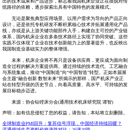
出的技术成果和产品进步，标志着我国机床企业正在摆脱对传
统路径的依赖，逐步探索出具有中国特色的发展模式。
无论是聚焦典型应用场景、以用户需求为导向的产品正向
设计，还是依托专机研发不断积累核心技术并拓展通用化产品
线，亦或是从上游关键功能部件入手，构建自主可控的产业链
体系，国内机床企业在多条技术路径上实现了协同突破。这些
实践不仅体现了企业在技术创新能力上的显著提升，也反映出
我国制造业基础实力的整体增强。
未来，机床企业将不再只是设备供应商，更应成为面向制
造全过程的解决方案提供商。通过持续的技术迭代、工艺融合
与系统集成，推动“中国制造”向“中国智造”转型。正如本届展
会主题“融合创新 数智未来”所揭示的那样，国产机床产业正
站在转型升级的历史节点，向着高质量、高水平、可持续的发
展目标稳步迈进。
来源：协会钻镗床分会(通用技术机床研究院 谭智)
声明：如有信息侵犯了您的权益，请告知，本站将立刻删除。
全球制造业PMI回升：复苏信号浮现，中国经济持续回暖？
流通领域生产资料价格涨跌对比：26涨20跌