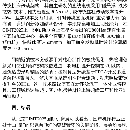
传统机床传动架构。其自主研发的直线电机采用“磁悬浮+液冷
散热”技术，推力密度达30N/cm2，较传统丝杠传动效率提升
40%，且实现零反向间隙；针对传统直驱机床“重切能力弱”的
痛点，通过创新冷却结构设计，实现较高粗加工去除能力。在
CIMT2025上，阿帕斯联合上海星合展出的U800H高速直驱摇
篮五轴加工中心，采用全直驱方案(X/Y轴直线电机+A/C轴力
矩电机)，快移速度达60m/min，加工航空发动机叶片时轮廓精
度达±0.015mm。
阿帕斯的技术突破源于对核心部件的极致优化：热管理创
新采用仿生蜂窝结构散热通道，将电机温升控制在3℃以内，
避免热变形对精度的影响；控制算法升级基于FPGA开发多通
道解耦控制算法，解决直驱系统刚性耦合难题，动态响应带宽
提升至500Hz。这一技术路径使其在新能源汽车一体化压铸模
具加工领域迅速崛起，客户包括特斯拉上海超级工厂和比亚迪
弗迪动力。
四、结语
从北京CIMT2025国际机床展可以看出，国产机床行业正
处于由“量”的积累向“质”的突破转变的关键阶段。展会所展现