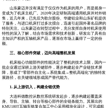
山东豪迈并没有满足于仅仅作为机床的用户，而是摇身一
变成为了机床主机厂。2020年决定研制高端通用机床并对外销
售，近几年来，已先后为歌尔股份、华建铝业和山东矿机提供
了服务，与进口机床打过多次擂台，迅速引起国外著名品牌的
特别关注。山东豪迈在转型过程中，充分发挥自身对机床使用
特性的深入了解，结合市场需求和技术创新，研发出了具有自
主知识产权的五轴机床产品，逐渐在市场上赢得了一定的份
额。
三、核心部件突破，迈向高端整机发展
机床核心功能部件的性能决定了整机的技术上限，国内一
批企业通过深耕上游关键部件，逐步构建起全产业链技术屏
障，形成了“零部件自主化→系统集成→整机高端化”的独特发
展路径，在关键领域形成国产替代能力。
1. 从上游切入，构建全链优势
大连科德数控从数控系统研发起步，逐步构建起覆盖床
身、导轨、主轴、转台等核心部件的全链条能力。其展出的
KMU180T五轴车铣复合加工中心采用模块化设计，可完成航