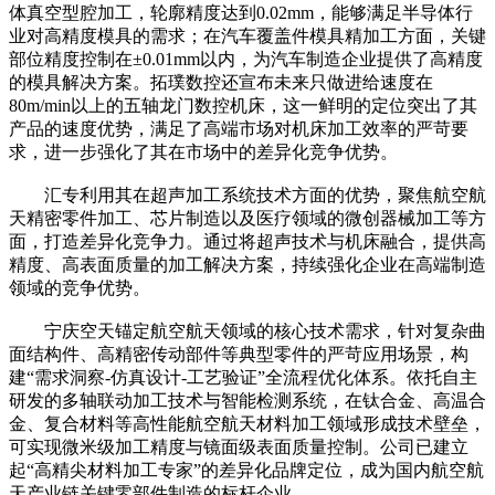
体真空型腔加工，轮廓精度达到0.02mm，能够满足半导体行
业对高精度模具的需求；在汽车覆盖件模具精加工方面，关键
部位精度控制在±0.01mm以内，为汽车制造企业提供了高精度
的模具解决方案。拓璞数控还宣布未来只做进给速度在
80m/min以上的五轴龙门数控机床，这一鲜明的定位突出了其
产品的速度优势，满足了高端市场对机床加工效率的严苛要
求，进一步强化了其在市场中的差异化竞争优势。
汇专利用其在超声加工系统技术方面的优势，聚焦航空航
天精密零件加工、芯片制造以及医疗领域的微创器械加工等方
面，打造差异化竞争力。通过将超声技术与机床融合，提供高
精度、高表面质量的加工解决方案，持续强化企业在高端制造
领域的竞争优势。
宁庆空天锚定航空航天领域的核心技术需求，针对复杂曲
面结构件、高精密传动部件等典型零件的严苛应用场景，构
建“需求洞察-仿真设计-工艺验证”全流程优化体系。依托自主
研发的多轴联动加工技术与智能检测系统，在钛合金、高温合
金、复合材料等高性能航空航天材料加工领域形成技术壁垒，
可实现微米级加工精度与镜面级表面质量控制。公司已建立
起“高精尖材料加工专家”的差异化品牌定位，成为国内航空航
天产业链关键零部件制造的标杆企业。