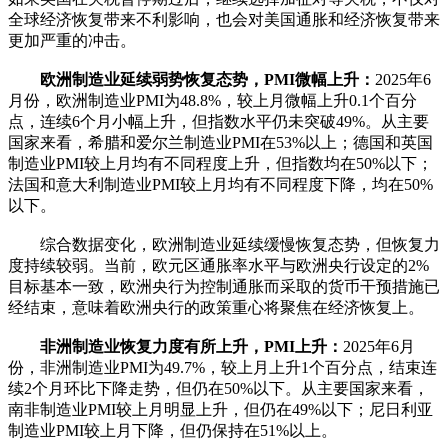
全球经济恢复带来不利影响，也会对美国通胀和经济恢复带来
更加严重的冲击。
欧洲制造业延续弱势恢复态势，PMI微幅上升：
2025年6
月份，欧洲制造业PMI为48.8%，较上月微幅上升0.1个百分
点，连续6个月小幅上升，但指数水平仍未突破49%。从主要
国家来看，希腊和爱尔兰制造业PMI在53%以上；德国和英国
制造业PMI较上月均有不同程度上升，但指数均在50%以下；
法国和意大利制造业PMI较上月均有不同程度下降，均在50%
以下。
综合数据变化，欧洲制造业延续缓慢恢复态势，但恢复力
度持续较弱。当前，欧元区通胀率水平与欧洲央行设定的2%
目标基本一致，欧洲央行为控制通胀而采取的货币干预措施已
经结束，意味着欧洲央行的政策重心将聚焦在经济恢复上。
非洲制造业恢复力度有所上升，PMI上升：
2025年6月
份，非洲制造业PMI为49.7%，较上月上升1个百分点，结束连
续2个月环比下降走势，但仍在50%以下。从主要国家来看，
南非制造业PMI较上月明显上升，但仍在49%以下；尼日利亚
制造业PMI较上月下降，但仍保持在51%以上。