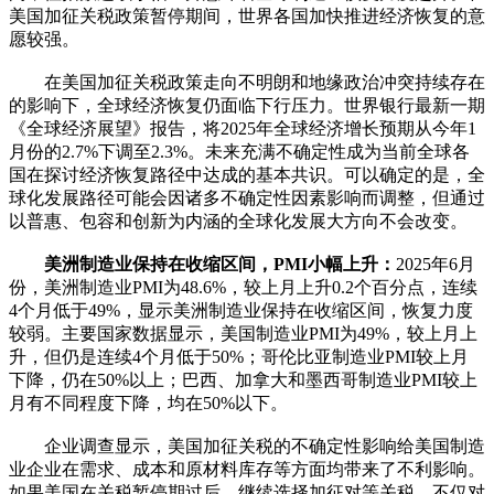
美国加征关税政策暂停期间，世界各国加快推进经济恢复的意
愿较强。
在美国加征关税政策走向不明朗和地缘政治冲突持续存在
的影响下，全球经济恢复仍面临下行压力。世界银行最新一期
《全球经济展望》报告，将2025年全球经济增长预期从今年1
月份的2.7%下调至2.3%。未来充满不确定性成为当前全球各
国在探讨经济恢复路径中达成的基本共识。可以确定的是，全
球化发展路径可能会因诸多不确定性因素影响而调整，但通过
以普惠、包容和创新为内涵的全球化发展大方向不会改变。
美洲制造业保持在收缩区间，PMI小幅上升：
2025年6月
份，美洲制造业PMI为48.6%，较上月上升0.2个百分点，连续
4个月低于49%，显示美洲制造业保持在收缩区间，恢复力度
较弱。主要国家数据显示，美国制造业PMI为49%，较上月上
升，但仍是连续4个月低于50%；哥伦比亚制造业PMI较上月
下降，仍在50%以上；巴西、加拿大和墨西哥制造业PMI较上
月有不同程度下降，均在50%以下。
企业调查显示，美国加征关税的不确定性影响给美国制造
业企业在需求、成本和原材料库存等方面均带来了不利影响。
如果美国在关税暂停期过后，继续选择加征对等关税，不仅对