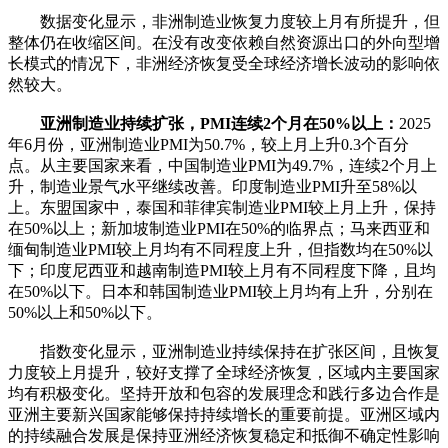
数据变化显示，非洲制造业恢复力度较上月有所提升，但
整体仍在收缩区间。在没有改变依赖自然资源出口的外向型增
长模式的情况下，非洲经济恢复受全球经济增长波动的影响依
然较大。
亚洲制造业持续扩张，PMI连续2个月在50%以上：
2025
年6月份，亚洲制造业PMI为50.7%，较上月上升0.3个百分
点。从主要国家来看，中国制造业PMI为49.7%，连续2个月上
升，制造业景气水平继续改善。印度制造业PMI升至58%以
上。东盟国家中，泰国和菲律宾制造业PMI较上月上升，保持
在50%以上；新加坡制造业PMI在50%的临界点；马来西亚和
缅甸制造业PMI较上月均有不同程度上升，但指数均在50%以
下；印度尼西亚和越南制造PMI较上月有不同程度下降，且均
在50%以下。日本和韩国制造业PMI较上月均有上升，分别在
50%以上和50%以下。
指数变化显示，亚洲制造业持续保持在扩张区间，且恢复
力度较上月提升，较好支撑了全球经济恢复，区域内主要国家
均有积极变化。坚持开放和包容的发展理念和践行多边合作是
亚洲主要新兴国家能够保持持续增长的重要前提。亚洲区域内
的持续融合发展是保持亚洲经济恢复稳定和抵御不确定性影响