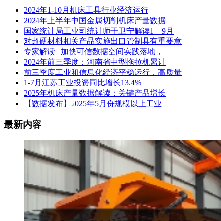
2024年1-10月机床工具行业经济运行
2024年上半年中国金属切削机床产量数据
国家统计局工业司统计师于卫宁解读1—9月
对超硬材料相关产品实施出口管制具有重要意
专家解读 | 加快可信数据空间实践落地，
2024年前三季度：河南省中型拖拉机累计
前三季度工业和信息化经济平稳运行，高质量
1-7月江苏工业投资同比增长13.4%
2025年机床产量数据解读：关键产品增长
【数据发布】2025年5月份规模以上工业
最新内容