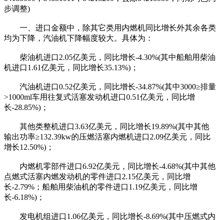
步调整)
一、进口金额中，除其它类用内燃机同比增长外其余各类
均为下降，汽油机下降幅度较大。具体为：
柴油机进口2.05亿美元，同比增长-4.30%(其中船舶用柴油
机进口1.61亿美元，同比增长35.13%)；
汽油机进口0.52亿美元，同比增长-34.87%(其中3000≥排量
>1000ml车用往复式活塞发动机进口0.51亿美元，同比增
长-28.85%)；
其他类整机进口3.63亿美元，同比增长19.89%(其中其他
输出功率≥132.39kw的压燃活塞内燃机进口2.09亿美元，同比
增长12.50%)；
内燃机零部件进口6.92亿美元，同比增长-4.68%(其中其他
点燃式活塞内燃发动机的零件进口2.15亿美元，同比增
长-2.79%；船舶用柴油机的零件进口1.19亿美元，同比增
长-6.18%)；
发电机组进口1.06亿美元，同比增长-8.69%(其中压燃式内