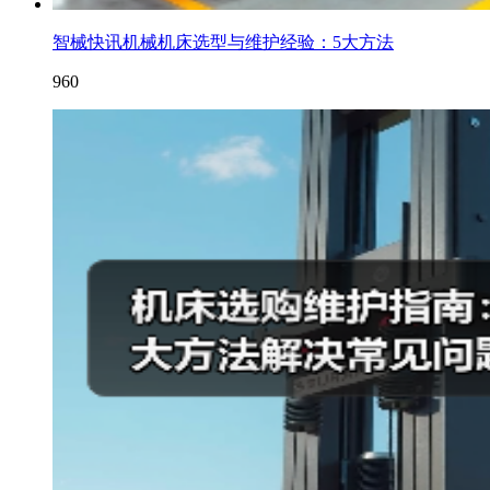
智械快讯机械机床选型与维护经验：5大方法
960