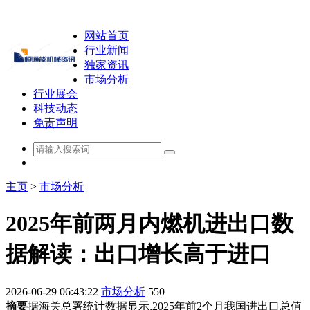
网站首页
行业新闻
独家资讯
市场分析
行业展会
科技动态
免责声明
主页
>
市场分析
2025年前两月内燃机进出口数
据解读：出口增长高于进口
2026-06-29 06:43:22
市场分析
550
摘要
据海关总署统计数据显示,2025年前2个月我国进出口总值