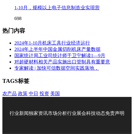
1-10月，规模以上电子信息制造业实现营
698
热门内容
2024年1-10月机床工具行业经济运行
2024年上半年中国金属切削机床产量数据
国家统计局工业司统计师于卫宁解读1—9月
对超硬材料相关产品实施出口管制具有重要意
专家解读 | 加快可信数据空间实践落地，
TAGS标签
农产品
政策
中日
投资
美国
行业新闻
独家资讯
市场分析
行业展会
科技动态
免责声明