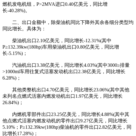
燃机发电机组，P>2MVA进口0.40亿美元，同比增
长-40.28%)。
二、出口金额中，除柴油机同比下降外其余各细分类型均
同比增长。具体为：
柴油机出口2.10亿美元，同比增长-12.31%(其中
P≥132.39kw(180hp)车用柴油机出口0.80亿美元，同比增
长-5.15%)；
汽油机出口3.38亿美元，同比增长4.03%(其中3000≥排量
>1000ml车用往复式活塞发动机出口2.38亿美元，同比增长
6.28%)；
其他类整机出口4.70亿美元，同比增长23.06%(其中其他
未列名点燃式活塞内燃发动机出口1.97亿美元，同比增长
26.84%)；
内燃机零部件出口23.25亿美元，同比增长4.88%(其中其
他点燃式活塞内燃发动机的零件出口9.27亿美元，同比增长
5.10%；P≥132.39kw(180hp)柴油机的零件出口2.82亿美元，同
比增长17.28%)；