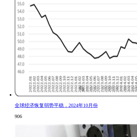
全球经济恢复弱势平稳，2024年10月份
906