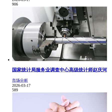
906
国家统计局服务业调查中心高级统计师赵庆河
市场分析
2026-03-17
589