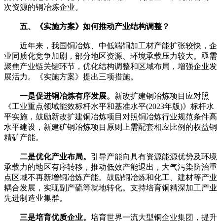
次资源的铜冶炼企业。
五、《实施方案》如何推动产业结构调整？
近年来，我国铜冶炼、中低端铜加工材产能扩张较快，企
业同质化竞争加剧，部分地区资源、环境承载压力较大。亟需
聚焦产业链关键环节，优化结构调整和区域布局，增强企业发
展活力。《实施方案》提出三项措施。
一是促进铜冶炼有序发展。
新改扩建铜冶炼项目应对照
《工业重点领域能效标杆水平和基准水平(2023年版)》标杆水
平实施，鼓励新改扩建铜冶炼项目对照铜冶炼行业规范条件高
水平建设，新建矿铜冶炼项目原则上需配套相应比例的权益铜
精矿产能。
二是优化产业布局。
引导产能向具有资源能源优势及环境
承载力的地区有序转移，推动低效产能退出，大气污染防治重
点区域不再新增铜冶炼产能。鼓励铜冶炼和化工、建材等产业
耦合发展，实现副产硫等就地转化。支持培育铜精深加工产业
先进制造业集群。
三是培育优质企业。
培育世界一流大型铜企业集团，提升