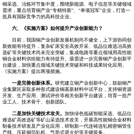
铜采选、冶炼环节集中度，围绕新能源、电子信息等关键领域
需求，重点培育铜产业“专精特新”、“单项冠军”企业，打造一
批具有国际竞争力的高科技企业。
六、《实施方案》如何提升产业创新能力？
目前，我国铜产业创新发展机制尚不健全，上下游协同创
新效能有待提升，复杂矿床安全高效开采、低品位难选冶高效
选矿等关键技术尚未完全突破，集成电路等重点领域用高性能
铜合金材料供给能力有待提升。亟需进一步完善铜产业创新平
台建设，加快重点领域关键技术突破和科技成果转化应用。
《实施方案》提出两项措施。
一是完善创新体系。
研究建立铜产业创新中心，鼓励铜产
业集聚区采取多种形式建设铜基新材料中试平台，支持铜资源
开发、生产应用、测试评价等相关创新平台建设，培育一批产
业工人、技术骨干、创新团队。
二是加快关键技术攻关。
加快绿色低碳智能采选、低品位
难选矿高效选矿等矿山采选技术攻关，开展高性能铜合金材料
制备技术研发及产业化应用，研制新一代连铸连轧精密铜管生
产线、压延铜箔轧机、气垫式退火炉等关键装备。