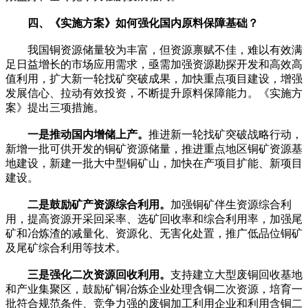
四、《实施方案》如何强化国内原料保障基础？
我国铜资源储量较为丰富，但资源禀赋不佳，难以有效满
足日益增长的市场应用需求，亟需加强资源勘探开发和高效高
值利用，扩大新一轮找矿突破成果，加快重点项目建设，增强
发展信心、拉动有效投资，不断提升原料保障能力。《实施方
案》提出三项措施。
一是推动国内增储上产。
推进新一轮找矿突破战略行动，
新增一批可供开发的铜矿资源储量，推进重点地区铜矿资源基
地建设，新建一批大中型铜矿山，加快在产项目扩能、新项目
建设。
二是鼓励矿产资源综合利用。
加强铜矿伴生资源综合利
用，提高资源开采回采率、选矿回收率和综合利用率，加强尾
矿和冶炼渣的减量化、资源化、无害化处置，推广低品位铜矿
及尾矿综合利用等技术。
三是强化二次资源回收利用。
支持建立大型废铜回收基地
和产业集聚区，鼓励矿铜冶炼企业处理含铜二次资源，培育一
批符合规范条件、竞争力强的废铜加工利用企业和利用含铜二