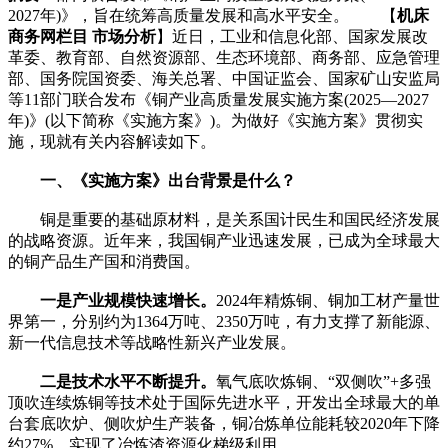
2027年)》，旨在统筹高质量发展和高水平安全。 【
机床
商务网栏目 市场分析
】近日，工业和信息化部、国家发展改
革委、教育部、自然资源部、生态环境部、商务部、应急管理
部、国务院国资委、海关总署、中国证监会、国家矿山安监局
等11部门联合发布《铜产业高质量发展实施方案(2025—2027
年)》(以下简称《实施方案》)。为做好《实施方案》贯彻实
施，现就有关内容解读如下。
一、《实施方案》出台背景是什么？
铜是重要的基础原材料，是关系国计民生和国民经济发展
的战略资源。近年来，我国铜产业迅速发展，已成为全球最大
的铜产品生产国和消费国。
一是产业规模快速增长。
2024年精炼铜、铜加工材产量世
界第一，分别约为1364万吨、2350万吨，有力支撑了新能源、
新一代信息技术等战略性新兴产业发展。
二是技术水平不断提升。
氧气底吹炼铜、“双侧吹”+多强
顶吹连续炼铜等技术处于国际先进水平，开发出全球最大的单
台套底吹炉、侧吹炉生产装备，铜冶炼单位能耗较2020年下降
约27%，实现了冶炼渣资源化梯级利用。