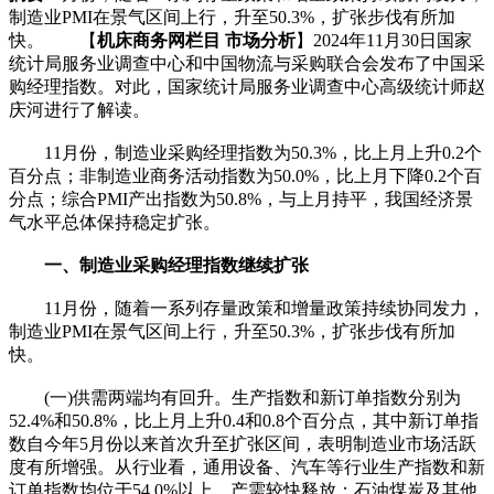
制造业PMI在景气区间上行，升至50.3%，扩张步伐有所加
快。 【
机床商务网栏目 市场分析
】2024年11月30日国家
统计局服务业调查中心和中国物流与采购联合会发布了中国采
购经理指数。对此，国家统计局服务业调查中心高级统计师赵
庆河进行了解读。
11月份，制造业采购经理指数为50.3%，比上月上升0.2个
百分点；非制造业商务活动指数为50.0%，比上月下降0.2个百
分点；综合PMI产出指数为50.8%，与上月持平，我国经济景
气水平总体保持稳定扩张。
一、制造业采购经理指数继续扩张
11月份，随着一系列存量政策和增量政策持续协同发力，
制造业PMI在景气区间上行，升至50.3%，扩张步伐有所加
快。
(一)供需两端均有回升。生产指数和新订单指数分别为
52.4%和50.8%，比上月上升0.4和0.8个百分点，其中新订单指
数自今年5月份以来首次升至扩张区间，表明制造业市场活跃
度有所增强。从行业看，通用设备、汽车等行业生产指数和新
订单指数均位于54.0%以上，产需较快释放；石油煤炭及其他