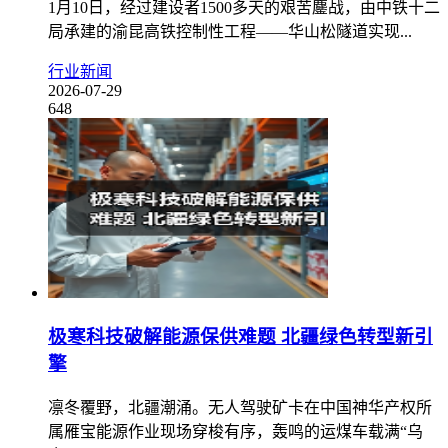
1月10日，经过建设者1500多天的艰苦鏖战，由中铁十二
局承建的渝昆高铁控制性工程——华山松隧道实现...
行业新闻
2026-07-29
648
极寒科技破解能源保供难题 北疆绿色转型新引
擎
凛冬覆野，北疆潮涌。无人驾驶矿卡在中国神华产权所
属雁宝能源作业现场穿梭有序，轰鸣的运煤车载满“乌