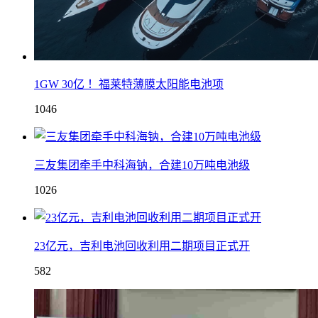
1GW 30亿 ！福莱特薄膜太阳能电池项
1046
三友集团牵手中科海钠，合建10万吨电池级
1026
23亿元，吉利电池回收利用二期项目正式开
582