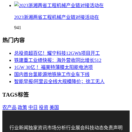
2023浙湘两省工程机械产业链对接活动在
941
热门内容
总投资超百亿！耀宁科技12GWh项目开工
铁建重工业绩快报：海外营收同比增长512
1GW 30亿 ！福莱特薄膜太阳能电池项
国内首台氢能源地铁施工作业车下线
智能早报|阿里云全线大规模降价；徐工无人
TAGS标签
农产品
政策
中日
投资
美国
行业新闻
独家资讯
市场分析
行业展会
科技动态
免责声明