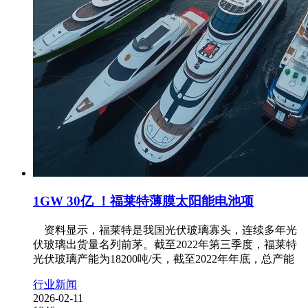
1GW 30亿 ！福莱特薄膜太阳能电池项
资料显示，福莱特是我国光伏玻璃寡头，连续多年光
伏玻璃出货量名列前茅。截至2022年第三季度，福莱特
光伏玻璃产能为18200吨/天，截至2022年年底，总产能
行业新闻
2026-02-11