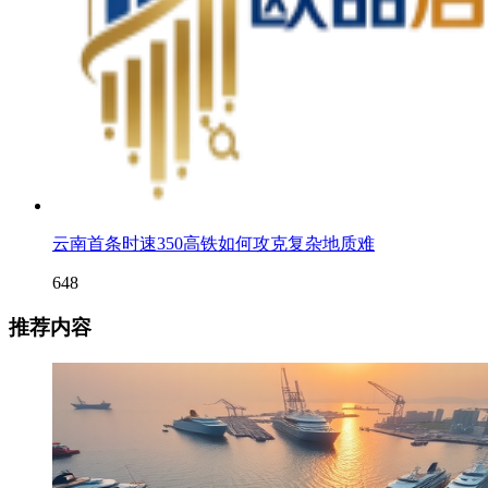
云南首条时速350高铁如何攻克复杂地质难
648
推荐内容