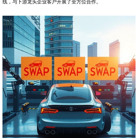
线，与下游龙头企业客户开展了全方位合作。