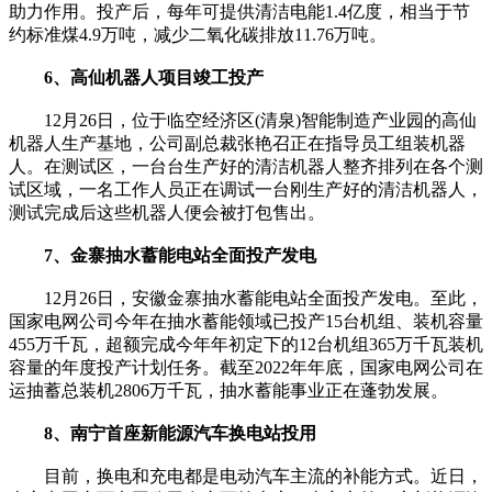
助力作用。投产后，每年可提供清洁电能1.4亿度，相当于节
约标准煤4.9万吨，减少二氧化碳排放11.76万吨。
6、高仙机器人项目竣工投产
12月26日，位于临空经济区(清泉)智能制造产业园的高仙
机器人生产基地，公司副总裁张艳召正在指导员工组装机器
人。在测试区，一台台生产好的清洁机器人整齐排列在各个测
试区域，一名工作人员正在调试一台刚生产好的清洁机器人，
测试完成后这些机器人便会被打包售出。
7、金寨抽水蓄能电站全面投产发电
12月26日，安徽金寨抽水蓄能电站全面投产发电。至此，
国家电网公司今年在抽水蓄能领域已投产15台机组、装机容量
455万千瓦，超额完成今年年初定下的12台机组365万千瓦装机
容量的年度投产计划任务。截至2022年年底，国家电网公司在
运抽蓄总装机2806万千瓦，抽水蓄能事业正在蓬勃发展。
8、南宁首座新能源汽车换电站投用
目前，换电和充电都是电动汽车主流的补能方式。近日，