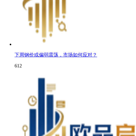
下周钢价或偏弱震荡，市场如何应对？
612