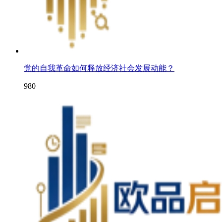
党的自我革命如何释放经济社会发展动能？
980