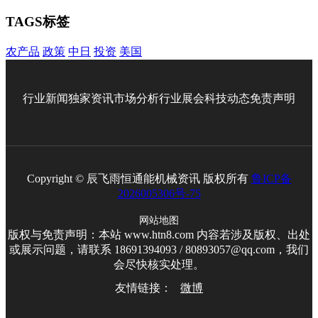
TAGS标签
农产品
政策
中日
投资
美国
行业新闻
独家资讯
市场分析
行业展会
科技动态
免责声明
Copyright © 辰飞雨恒通能机械资讯 版权所有
鲁ICP备
2026005306号-75
网站地图
版权与免责声明：本站 www.htn8.com 内容若涉及版权、出处
或展示问题，请联系 18691394093 / 80893057@qq.com，我们
会尽快核实处理。
友情链接：
微博