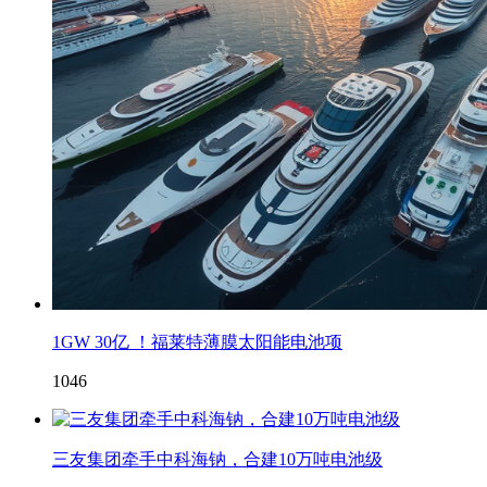
1GW 30亿 ！福莱特薄膜太阳能电池项
1046
三友集团牵手中科海钠，合建10万吨电池级