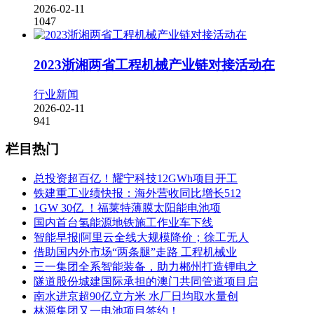
2026-02-11
1047
2023浙湘两省工程机械产业链对接活动在
行业新闻
2026-02-11
941
栏目热门
总投资超百亿！耀宁科技12GWh项目开工
铁建重工业绩快报：海外营收同比增长512
1GW 30亿 ！福莱特薄膜太阳能电池项
国内首台氢能源地铁施工作业车下线
智能早报|阿里云全线大规模降价；徐工无人
借助国内外市场“两条腿”走路 工程机械业
三一集团全系智能装备，助力郴州打造锂电之
隧道股份城建国际承担的澳门共同管道项目启
南水进京超90亿立方米 水厂日均取水量创
林源集团又一电池项目签约！