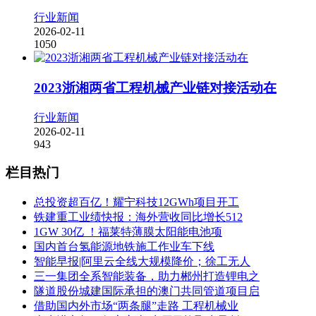
行业新闻
2026-02-11
1050
2023浙湘两省工程机械产业链对接活动在
行业新闻
2026-02-11
943
栏目热门
总投资超百亿！耀宁科技12GWh项目开工
铁建重工业绩快报：海外营收同比增长512
1GW 30亿 ！福莱特薄膜太阳能电池项
国内首台氢能源地铁施工作业车下线
智能早报|阿里云全线大规模降价；徐工无人
三一集团全系智能装备，助力郴州打造锂电之
隧道股份城建国际承担的澳门共同管道项目启
借助国内外市场“两条腿”走路 工程机械业