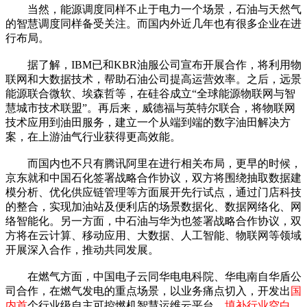
当然，能源调度同样不止于电力一个场景，石油与天然气
的智慧调度同样备受关注。而国内外近几年也有很多企业在进
行布局。
据了解，IBM已和KBR油服公司宣布开展合作，将利用物
联网和大数据技术，帮助石油公司提高运营效率。之后，远景
能源联合微软、埃森哲等，在硅谷成立“全球能源物联网与智
慧城市技术联盟”。再后来，威德福与英特尔联合，将物联网
技术应用到油田服务，建立一个从端到端的数字油田解决方
案，在上游油气行业获得更高效能。
而国内也不只有腾讯阿里在进行相关布局，更早的时候，
京东就和中国石化签署战略合作协议，双方将围绕抽取数据建
模分析、优化供应链管理等方面展开先行试点，通过门店科技
的整合，实现加油站及便利店的场景数据化、数据网络化、网
络智能化。另一方面，中石油与华为也签署战略合作协议，双
方将在云计算、移动应用、大数据、人工智能、物联网等领域
开展深入合作，推动共同发展。
在燃气方面，中国电子云同华电电科院、华电南自华盾公
司合作，在燃气发电的重点场景，以业务痛点切入，开发出
国
内首
个行业级自主可控燃机智慧运维云平台，
填补行业空白
。