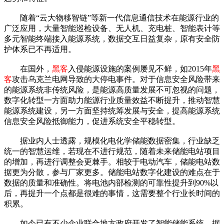
随着“云大物移智链”等新一代信息通信技术在能源行业的
广泛应用，大量智能巡检设备、无人机、充电桩、智能表计等
多元智能终端接入能源系统，数据交互日益复杂，原有安全防
护体系已不再适用。
在国外，
黑客
入侵能源设施的案例屡见不鲜，如2015年
黑
客
攻击乌克兰电网导致的大停电事件。对于信息安全风险带来
的能源系统非传统风险，是能源高质量发展不可忽视的问题，
数字化转型一方面助力能源行业质量效益不断提升，推动智慧
能源系统建设，另一方面坚持统筹发展与安全，提高能源系统
信息安全风险抵御能力，促进系统安全平稳转型。
据业内人士透露，规模化电化学储能数据密集，行业缺乏
统一的智慧运维，若现在不进行规范，随着未来储能电站项目
的增加，再进行调整会更棘手。相较于电动汽车，储能电站数
据更为分散，参与厂家更多。储能电站数字化建设的难点在于
数据的质量和准确性。将电池内部检测的可靠性提升到90%以
后，再提升一个点都是很难的事情，这需要整个行业长时间的
积累。
如今已有不少企业联合地方政府开发了智能储能系统。据