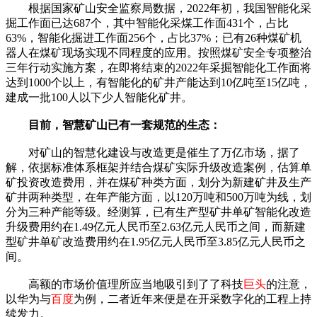
根据国家矿山安全监察局数据，2022年初，我国智能化采
掘工作面已达687个，其中智能化采煤工作面431个，占比
63%，智能化掘进工作面256个，占比37%；已有26种煤矿机
器人在煤矿现场实现不同程度的应用。按照煤矿安全专项整治
三年行动实施方案，在即将结束的2022年采掘智能化工作面将
达到1000个以上，有智能化的矿井产能达到10亿吨至15亿吨，
建成一批100人以下少人智能化矿井。
目前，智慧矿山已有一套规范的生态：
对矿山的智慧化建设与改造更是催生了万亿市场，据了
解，依据标准体系框架并结合煤矿实际升级改造案例，估算单
矿投资改造费用，并在煤矿种类方面，划分为新建矿井及生产
矿井两种类型，在年产能方面，以120万吨和500万吨为线，划
分为三种产能等级。经测算，已有生产型矿井单矿智能化改造
升级费用约在1.49亿元人民币至2.63亿元人民币之间，而新建
型矿井单矿改造费用约在1.95亿元人民币至3.85亿元人民币之
间。
高额的市场价值理所应当地吸引到了了科技
巨头
的注意，
以华为与
百度
为例，二者近年来便是在开采数字化的工程上持
续发力。