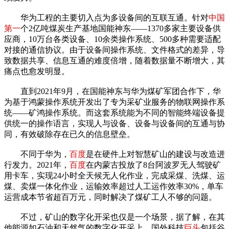
华为工程的主要切入点为多设备间的互联互通。针对
中国
第一
个2亿吨煤炭生产基地国能神东——1370多家主要设备供
应商，10万台各类设备、10余类操作系统、500多种需要适配
对接的通信协议。由于设备间操作系统、文件格式的差异，导
致数据共享、信息互通的难度倍增，随着数据量不断增大，其
痛点也愈发明显。
直到2021年9月，在国能神东与华为煤矿军团合作下，华
为基于鸿蒙操作系统开发出了专为采矿业服务的物联网操作系
统——矿鸿操作系统。而这套系统能为不同的智能终端设备提
供统一的操作语言，实现人与设备、设备与设备间的互通与协
同，有效破除存在已久的信息壁垒。
不同于华为，
百度
是在硬件上对智慧矿山的建设与改造进
行发力。2021年，
百度
在内蒙古投放了8台阿波罗无人驾驶矿
用卡车，实现24小时全天候无人化作业，完成采煤、洗煤、运
煤、卖煤一体化作业，运输效率超过人工运作效率30%，单车
运营成本节省超百万元，同时解决了煤矿工人不够的问题。
不过，矿山的数字化开采也仅是一个场景，据了解，在其
他能源如石油和天然气的数字化开采上，国外科技
巨头
包括谷