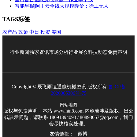
智能早报|阿里云全线大规模降价；徐工无人
TAGS标签
农产品
政策
中日
投资
美国
行业新闻
独家资讯
市场分析
行业展会
科技动态
免责声明
Copyright © 辰飞雨恒通能机械资讯 版权所有
鲁ICP备
2026005306号-75
网站地图
版权与免责声明：本站 www.htn8.com 内容若涉及版权、出处
或展示问题，请联系 18691394093 / 80893057@qq.com，我们
会尽快核实处理。
友情链接：
微博