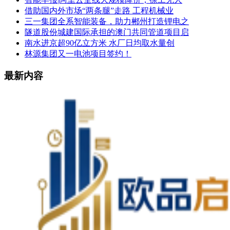
借助国内外市场“两条腿”走路 工程机械业
三一集团全系智能装备，助力郴州打造锂电之
隧道股份城建国际承担的澳门共同管道项目启
南水进京超90亿立方米 水厂日均取水量创
林源集团又一电池项目签约！
最新内容