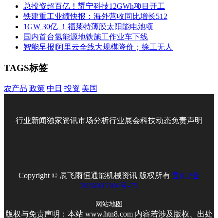
总投资超百亿！耀宁科技12GWh项目开工
铁建重工业绩快报：海外营收同比增长512
1GW 30亿 ！福莱特薄膜太阳能电池项
国内首台氢能源地铁施工作业车下线
智能早报|阿里云全线大规模降价；徐工无人
TAGS标签
农产品
政策
中日
投资
美国
行业新闻
独家资讯
市场分析
行业展会
科技动态
免责声明
Copyright © 辰飞雨恒通能机械资讯 版权所有
鲁ICP备
2026005306号-75
网站地图
版权与免责声明：本站 www.htn8.com 内容若涉及版权、出处