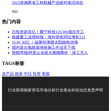
2023浙湘两省工程机械产业链对接活动在
941
热门内容
总投资超百亿！耀宁科技12GWh项目开工
铁建重工业绩快报：海外营收同比增长512
1GW 30亿 ！福莱特薄膜太阳能电池项
国内首台氢能源地铁施工作业车下线
智能早报|阿里云全线大规模降价；徐工无人
TAGS标签
农产品
政策
中日
投资
美国
行业新闻
独家资讯
市场分析
行业展会
科技动态
免责声明