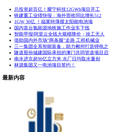
总投资超百亿！耀宁科技12GWh项目开工
铁建重工业绩快报：海外营收同比增长512
1GW 30亿 ！福莱特薄膜太阳能电池项
国内首台氢能源地铁施工作业车下线
智能早报|阿里云全线大规模降价；徐工无人
借助国内外市场“两条腿”走路 工程机械业
三一集团全系智能装备，助力郴州打造锂电之
隧道股份城建国际承担的澳门共同管道项目启
南水进京超90亿立方米 水厂日均取水量创
林源集团又一电池项目签约！
最新内容