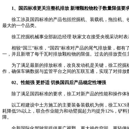
1、国四标准更关注整机排放 新增颗粒物粒子数量限值要
徐工涉及国四标准的产品包括挖掘机、装载机，拖拉机、收割
最大的一个品类。
徐工挖掘机械事业部副总经理 耿家文在接受央视采访时表
相较“国三”标准，“国四”标准对产品的尾气排放量，都有了更
一，并且新增了每千瓦时排放颗粒物的限值。过去的排放责任
为了满足最新的排放标准，改良发动机是关键，徐工挖掘机
作，确保车辆数据与监管平台之间的互联互通，实现了对排放
02、性能强 更舒适 切换国四后产品稳定性增强
除了满足国四标准的要求，徐工对新产品的性能和操作体
以工程建设中土方施工的主要装备装载机为例，徐工XC9系
耗降低5%以上，联合作业能力和动臂掘起力均提升12%，铲
障。
全新国际化驾驶室提供更广视野，更大操作空间，更轻便的