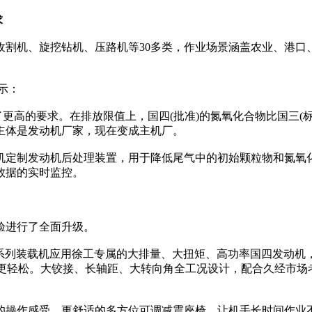
求
机、旋挖钻机、压路机等30多类，作业场景涵盖农业、港口
示：
高的要求。在排放限值上，国四(批准)的氮氧化合物比国三(标准
主体是发动机厂家，现在变成主机厂。
定制发动机后处理装置，用于降低尾气中的初始颗粒物和氮氧化
数据的实时监控。
验进行了全面升级。
列装载机应用徐工专属的大排量、大扭矩、高功率国四发动机，
料更轻松。大铰接、长轴距、大转向角全工况设计，配合久经市
操作感受，更舒适的多方位可调减震座椅，让机手长时间作业