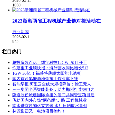
2026-02-11
1050
2023浙湘两省工程机械产业链对接活动在
行业新闻
2026-02-11
945
栏目热门
总投资超百亿！耀宁科技12GWh项目开工
铁建重工业绩快报：海外营收同比增长512
1GW 30亿 ！福莱特薄膜太阳能电池项
国内首台氢能源地铁施工作业车下线
智能早报|阿里云全线大规模降价；徐工无人
三一集团全系智能装备，助力郴州打造锂电之
隧道股份城建国际承担的澳门共同管道项目启
借助国内外市场“两条腿”走路 工程机械业
南水进京超90亿立方米 水厂日均取水量创
林源集团又一电池项目签约！