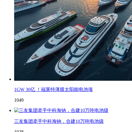
1GW 30亿 ！福莱特薄膜太阳能电池项
1049
三友集团牵手中科海钠，合建10万吨电池级
1028