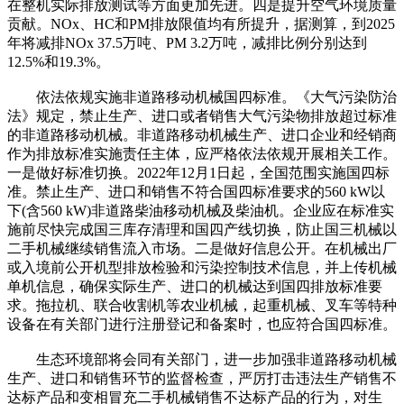
在整机实际排放测试等方面更加先进。四是提升空气环境质量
贡献。NOx、HC和PM排放限值均有所提升，据测算，到2025
年将减排NOx 37.5万吨、PM 3.2万吨，减排比例分别达到
12.5%和19.3%。
依法依规实施非道路移动机械国四标准。《大气污染防治
法》规定，禁止生产、进口或者销售大气污染物排放超过标准
的非道路移动机械。非道路移动机械生产、进口企业和经销商
作为排放标准实施责任主体，应严格依法依规开展相关工作。
一是做好标准切换。2022年12月1日起，全国范围实施国四标
准。禁止生产、进口和销售不符合国四标准要求的560 kW以
下(含560 kW)非道路柴油移动机械及柴油机。企业应在标准实
施前尽快完成国三库存清理和国四产线切换，防止国三机械以
二手机械继续销售流入市场。二是做好信息公开。在机械出厂
或入境前公开机型排放检验和污染控制技术信息，并上传机械
单机信息，确保实际生产、进口的机械达到国四排放标准要
求。拖拉机、联合收割机等农业机械，起重机械、叉车等特种
设备在有关部门进行注册登记和备案时，也应符合国四标准。
生态环境部将会同有关部门，进一步加强非道路移动机械
生产、进口和销售环节的监督检查，严厉打击违法生产销售不
达标产品和变相冒充二手机械销售不达标产品的行为，对生