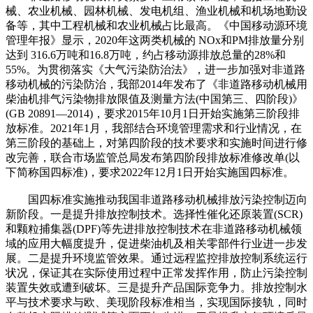
械、农业机械、园林机械、发电机组、渔业机械和机场地勤设
备等，其中工程机械和农业机械占比最高。《中国移动源环境
管理年报》显示，2020年这两类机械的 NOx和PM排放量分别
达到 316.6万吨和16.8万吨，约占移动源排放总量的28%和
55%。为贯彻落实《大气污染防治法》，进一步加强对非道路
移动机械的污染防治，我部2014年发布了《非道路移动机械用
柴油机排气污染物排放限值及测量方法(中国第三、四阶段)》
(GB 20891—2014)，要求2015年10月1日开始实施第三阶段排
放标准。2021年1月，我部结合环境管理需求和行业情况，在
第三阶段的基础上，对第四阶段的技术要求和实施时间进行修
改完善，联合市场监管总局发布第四阶段排放标准修改单(以
下简称国四标准)，要求2022年12月1日开始实施国四标准。
国四标准实施推动我国非道路移动机械排放污染控制迈向
新阶段。一是提升排放控制技术。选择性催化还原装置(SCR)
和颗粒捕集器(DPF)等先进排放控制技术在非道路移动机械领
域的应用大幅度提升，促进柴油机及相关零部件行业进一步发
展。二是提升环境监管效果。通过远程监控排放控制系统运行
状况，保证其在实际使用过程中正常发挥作用，防止污染控制
装置失效或遭到破坏。三是提升产品国际竞争力。排放控制水
平与技术要求与欧、美现阶段标准相当，实现国际接轨，同时