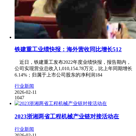
铁建重工业绩快报：海外营收同比增长512
近日，铁建重工发布2022年度业绩快报，报告期内，
公司实现营业总收入1,010,154.78万元，比上年同期增长
6.14%；归属于上市公司股东的净利润184
行业新闻
2026-02-11
1047
2023浙湘两省工程机械产业链对接活动在
行业新闻
2026-02-11