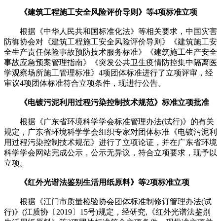
《建筑工程施工安全风险评价导则》等4项标准立项
根据《中华人民共和国标准化法》等相关要求，中国灾害
防御协会对《建筑工程施工安全风险评价导则》《建筑施工安
全生产责任保险事故预防技术服务标准》《建筑施工生产安全
事故应急预案管理指南》《突发公共卫生疫情防控集中隔离医
学观察场所施工管理标准》4项团体标准进行了立项评审，经
审议4项团体标准符合立项条件，现进行公告。
《电镀污泥利用过程污染控制技术规范》标准立项批准
根据《广东省环境科学学会标准管理办法(试行)》的有关
规定，广东省环境科学学会组织专家对团体标准《电镀污泥利
用过程污染控制技术规范》进行了立项论证，并在广东省环境
科学学会网站完成公示，公示无异议，符合立项要求，现予以
立项。
《红外光谱法鉴别生活用纸原料》等2项标准立项
根据《江门市质量检验协会团体标准制修订管理办法(试
行)》(江质协〔2019〕15号)规定，经研究,《红外光谱法鉴别