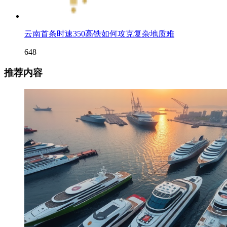
云南首条时速350高铁如何攻克复杂地质难
648
推荐内容