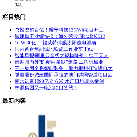
941
栏目热门
总投资超百亿！耀宁科技12GWh项目开工
铁建重工业绩快报：海外营收同比增长512
1GW 30亿 ！福莱特薄膜太阳能电池项
国内首台氢能源地铁施工作业车下线
智能早报|阿里云全线大规模降价；徐工无人
借助国内外市场“两条腿”走路 工程机械业
三一集团全系智能装备，助力郴州打造锂电之
隧道股份城建国际承担的澳门共同管道项目启
南水进京超90亿立方米 水厂日均取水量创
林源集团又一电池项目签约！
最新内容