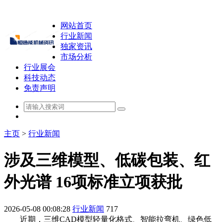
网站首页
行业新闻
独家资讯
市场分析
行业展会
科技动态
免责声明
主页
>
行业新闻
涉及三维模型、低碳包装、红
外光谱 16项标准立项获批
2026-05-08 00:08:28
行业新闻
717
近期，三维CAD模型轻量化格式、智能拉弯机、绿色低