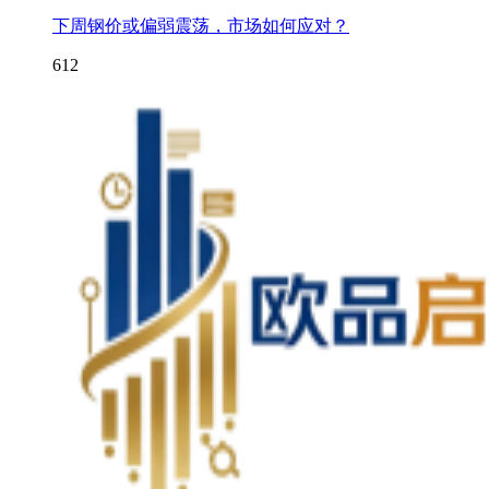
下周钢价或偏弱震荡，市场如何应对？
612