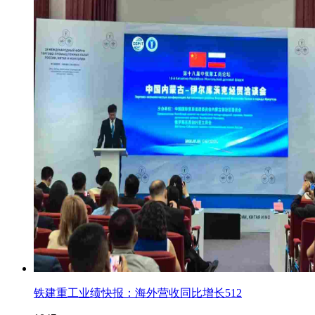
铁建重工业绩快报：海外营收同比增长512