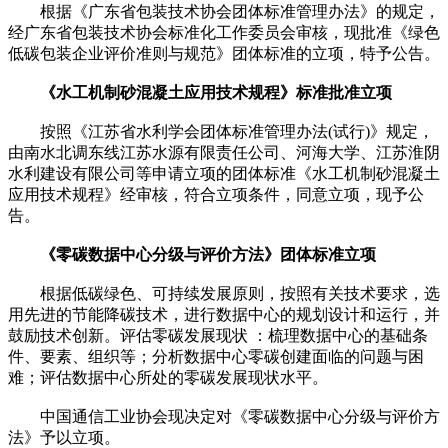
根据《广东省包装技术协会团体标准管理办法》的规定，
经广东省包装技术协会标准化工作委员会审核，现批准《绿色
低碳包装企业评价准则与规范》团体标准的立项，特予公告。
《水工机制砂混凝土应用技术规程》标准批准立项
按照《江苏省水利学会团体标准管理办法(试行)》规定，
由南水北调东线江苏水源有限责任公司、河海大学、江苏淮阴
水利建设有限公司等申请立项的团体标准《水工机制砂混凝土
应用技术规程》经审核，符合立项条件，同意立项，现予公
告。
《零碳数据中心分级与评价方法》团体标准立项
根据低碳绿色、可持续发展原则，按照有关技术要求，选
用先进的节能降碳技术，进行数据中心的规划设计和运行，并
鼓励技术创新。评估零碳发展现状 ：梳理数据中心的基础条
件、要素、组织等；分析数据中心零碳创建面临的问题与困
难；评估数据中心所处的零碳发展现状水平。
中国通信工业协会现决定对《零碳数据中心分级与评价方
法》予以立项。