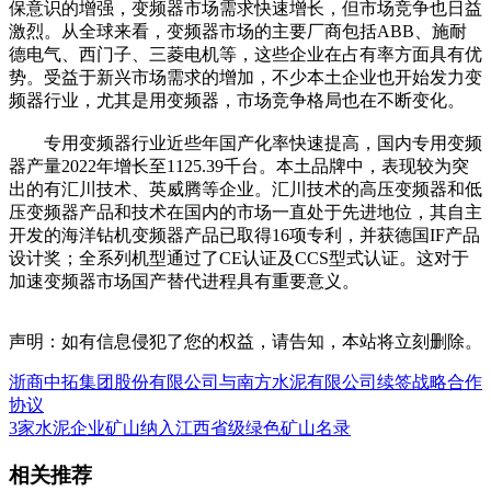
保意识的增强，变频器市场需求快速增长，但市场竞争也日益
激烈。从全球来看，变频器市场的主要厂商包括ABB、施耐
德电气、西门子、三菱电机等，这些企业在占有率方面具有优
势。受益于新兴市场需求的增加，不少本土企业也开始发力变
频器行业，尤其是用变频器，市场竞争格局也在不断变化。
专用变频器行业近些年国产化率快速提高，国内专用变频
器产量2022年增长至1125.39千台。本土品牌中，表现较为突
出的有汇川技术、英威腾等企业。汇川技术的高压变频器和低
压变频器产品和技术在国内的市场一直处于先进地位，其自主
开发的海洋钻机变频器产品已取得16项专利，并获德国IF产品
设计奖；全系列机型通过了CE认证及CCS型式认证。这对于
加速变频器市场国产替代进程具有重要意义。
声明：如有信息侵犯了您的权益，请告知，本站将立刻删除。
浙商中拓集团股份有限公司与南方水泥有限公司续签战略合作
协议
3家水泥企业矿山纳入江西省级绿色矿山名录
相关推荐