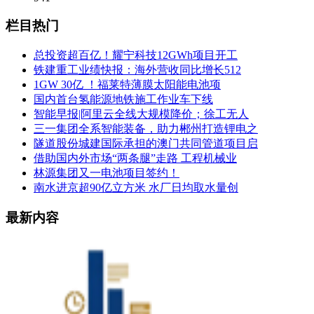
栏目热门
总投资超百亿！耀宁科技12GWh项目开工
铁建重工业绩快报：海外营收同比增长512
1GW 30亿 ！福莱特薄膜太阳能电池项
国内首台氢能源地铁施工作业车下线
智能早报|阿里云全线大规模降价；徐工无人
三一集团全系智能装备，助力郴州打造锂电之
隧道股份城建国际承担的澳门共同管道项目启
借助国内外市场“两条腿”走路 工程机械业
林源集团又一电池项目签约！
南水进京超90亿立方米 水厂日均取水量创
最新内容