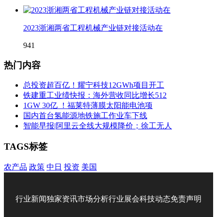
2023浙湘两省工程机械产业链对接活动在
941
热门内容
总投资超百亿！耀宁科技12GWh项目开工
铁建重工业绩快报：海外营收同比增长512
1GW 30亿 ！福莱特薄膜太阳能电池项
国内首台氢能源地铁施工作业车下线
智能早报|阿里云全线大规模降价；徐工无人
TAGS标签
农产品
政策
中日
投资
美国
行业新闻
独家资讯
市场分析
行业展会
科技动态
免责声明