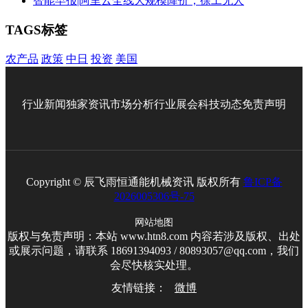
智能早报|阿里云全线大规模降价；徐工无人
TAGS标签
农产品
政策
中日
投资
美国
行业新闻
独家资讯
市场分析
行业展会
科技动态
免责声明
Copyright © 辰飞雨恒通能机械资讯 版权所有
鲁ICP备
2026005306号-75
网站地图
版权与免责声明：本站 www.htn8.com 内容若涉及版权、出处
或展示问题，请联系 18691394093 / 80893057@qq.com，我们
会尽快核实处理。
友情链接：
微博