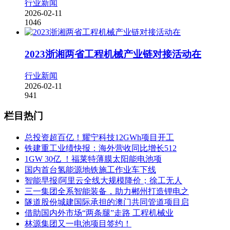
行业新闻
2026-02-11
1046
2023浙湘两省工程机械产业链对接活动在
行业新闻
2026-02-11
941
栏目热门
总投资超百亿！耀宁科技12GWh项目开工
铁建重工业绩快报：海外营收同比增长512
1GW 30亿 ！福莱特薄膜太阳能电池项
国内首台氢能源地铁施工作业车下线
智能早报|阿里云全线大规模降价；徐工无人
三一集团全系智能装备，助力郴州打造锂电之
隧道股份城建国际承担的澳门共同管道项目启
借助国内外市场“两条腿”走路 工程机械业
林源集团又一电池项目签约！