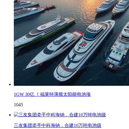
1GW 30亿 ！福莱特薄膜太阳能电池项
1045
三友集团牵手中科海钠，合建10万吨电池级