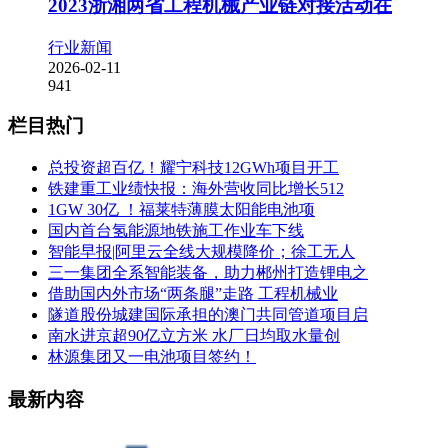
2023浙湘两省工程机械产业链对接活动在
行业新闻
2026-02-11
941
栏目热门
总投资超百亿！耀宁科技12GWh项目开工
铁建重工业绩快报：海外营收同比增长512
1GW 30亿 ！福莱特薄膜太阳能电池项
国内首台氢能源地铁施工作业车下线
智能早报|阿里云全线大规模降价；徐工无人
三一集团全系智能装备，助力郴州打造锂电之
借助国内外市场“两条腿”走路 工程机械业
隧道股份城建国际承担的澳门共同管道项目启
南水进京超90亿立方米 水厂日均取水量创
林源集团又一电池项目签约！
最新内容