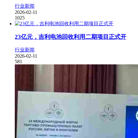
行业新闻
2026-02-11
1025
23亿元，吉利电池回收利用二期项目正式开
行业新闻
2026-02-11
581