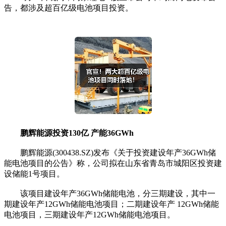
告，都涉及超百亿级电池项目投资。
鹏辉能源投资130亿 产能36GWh
鹏辉能源(300438.SZ)发布《关于投资建设年产36GWh储
能电池项目的公告》称，公司拟在山东省青岛市城阳区投资建
设储能1号项目。
该项目建设年产36GWh储能电池，分三期建设，其中一
期建设年产12GWh储能电池项目；二期建设年产 12GWh储能
电池项目，三期建设年产12GWh储能电池项目。