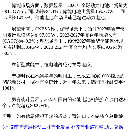
储能市场方面，数据显示，2022年全球动力电池出货量为
684.2GWh，同比增长84.4%；储能电池出货量159.3GWh，同
比增长140.3%。储能电池市场增速已超过动力电池。
展望未来，CNESA称，保守场景下，预计2027年新型储
能累计规模将达到97.0GW，2023-2027年复合年均增长率
(CAGR)为49.3%；理想场景下，预计2027年新型储能累计规
模将达到138.4GW，2023-2027年复合年均增长率(CAGR)为
60.3%。
在新型储能中，锂电池占绝对主导地位。
宁德时代在不到半年的时间里，已成立两家100%控股的
储能新公司。据不完全统计，近一年以来，储能行业融资事件
108起。
另有统计显示，2022年国内的储能电池相关扩产项目达26
个，产能超过800GWh。
声明：如有信息侵犯了您的权益，请告知，本站将立刻删除。
6月济南智造展推动工业产业发展 补齐产业链完整 助力交易