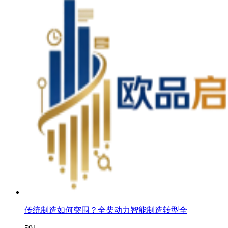
传统制造如何突围？全柴动力智能制造转型全