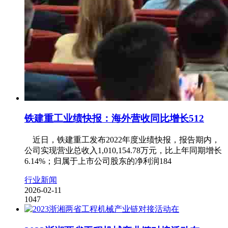
铁建重工业绩快报：海外营收同比增长512
近日，铁建重工发布2022年度业绩快报，报告期内，
公司实现营业总收入1,010,154.78万元，比上年同期增长
6.14%；归属于上市公司股东的净利润184
行业新闻
2026-02-11
1047