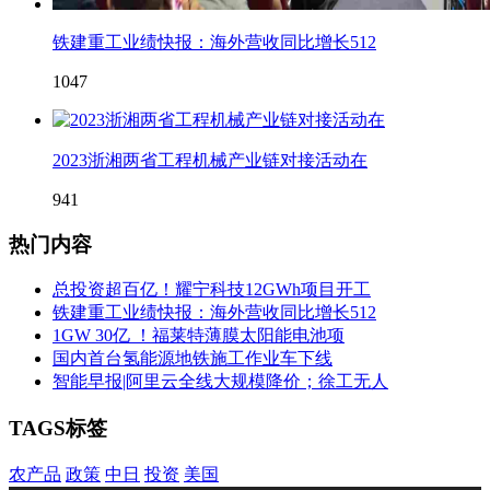
铁建重工业绩快报：海外营收同比增长512
1047
2023浙湘两省工程机械产业链对接活动在
941
热门内容
总投资超百亿！耀宁科技12GWh项目开工
铁建重工业绩快报：海外营收同比增长512
1GW 30亿 ！福莱特薄膜太阳能电池项
国内首台氢能源地铁施工作业车下线
智能早报|阿里云全线大规模降价；徐工无人
TAGS标签
农产品
政策
中日
投资
美国