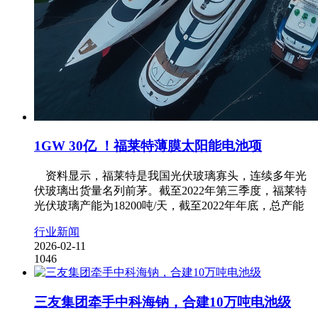
1GW 30亿 ！福莱特薄膜太阳能电池项
资料显示，福莱特是我国光伏玻璃寡头，连续多年光
伏玻璃出货量名列前茅。截至2022年第三季度，福莱特
光伏玻璃产能为18200吨/天，截至2022年年底，总产能
行业新闻
2026-02-11
1046
三友集团牵手中科海钠，合建10万吨电池级