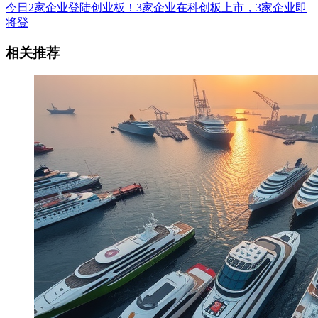
今日2家企业登陆创业板！3家企业在科创板上市，3家企业即
将登
相关推荐