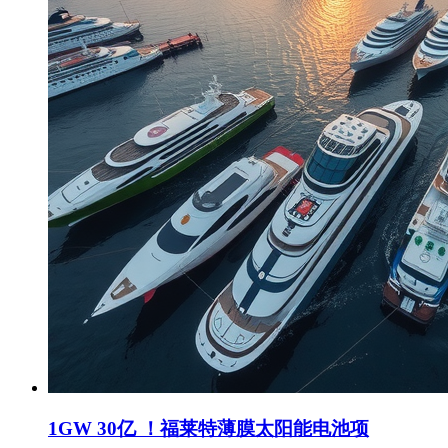
1GW 30亿 ！福莱特薄膜太阳能电池项