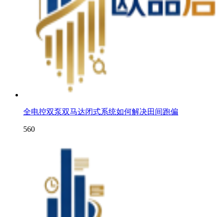
全电控双泵双马达闭式系统如何解决田间跑偏
560