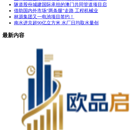
隧道股份城建国际承担的澳门共同管道项目启
借助国内外市场“两条腿”走路 工程机械业
林源集团又一电池项目签约！
南水进京超90亿立方米 水厂日均取水量创
最新内容