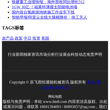
铁建重工业绩快报：海外营收同比增长512
1GW 30亿 ！福莱特薄膜太阳能电池项
国内首台氢能源地铁施工作业车下线
智能早报|阿里云全线大规模降价；徐工无人
TAGS标签
农产品
政策
中日
投资
美国
行业新闻
独家资讯
市场分析
行业展会
科技动态
免责声明
Copyright © 辰飞雨恒通能机械资讯 版权所有
鲁ICP备
2026005306号-75
网站地图
版权与免责声明：本站 www.htn8.com 内容若涉及版权、出处
或展示问题，请联系 18691394093 / 80893057@qq.com，我们