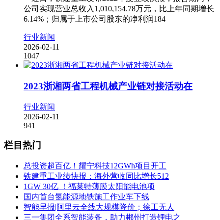
公司实现营业总收入1,010,154.78万元，比上年同期增长
6.14%；归属于上市公司股东的净利润184
行业新闻
2026-02-11
1047
2023浙湘两省工程机械产业链对接活动在
行业新闻
2026-02-11
941
栏目热门
总投资超百亿！耀宁科技12GWh项目开工
铁建重工业绩快报：海外营收同比增长512
1GW 30亿 ！福莱特薄膜太阳能电池项
国内首台氢能源地铁施工作业车下线
智能早报|阿里云全线大规模降价；徐工无人
三一集团全系智能装备，助力郴州打造锂电之