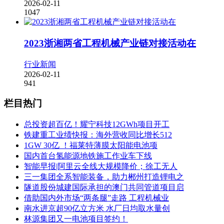
2026-02-11
1047
2023浙湘两省工程机械产业链对接活动在
行业新闻
2026-02-11
941
栏目热门
总投资超百亿！耀宁科技12GWh项目开工
铁建重工业绩快报：海外营收同比增长512
1GW 30亿 ！福莱特薄膜太阳能电池项
国内首台氢能源地铁施工作业车下线
智能早报|阿里云全线大规模降价；徐工无人
三一集团全系智能装备，助力郴州打造锂电之
隧道股份城建国际承担的澳门共同管道项目启
借助国内外市场“两条腿”走路 工程机械业
南水进京超90亿立方米 水厂日均取水量创
林源集团又一电池项目签约！