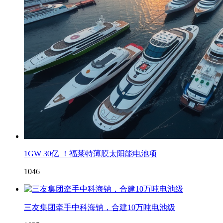
1GW 30亿 ！福莱特薄膜太阳能电池项
1046
三友集团牵手中科海钠，合建10万吨电池级