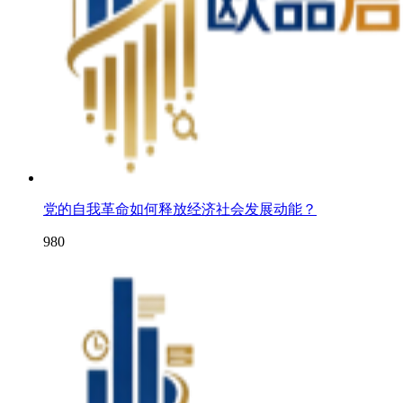
党的自我革命如何释放经济社会发展动能？
980