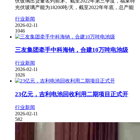
伏玻璃出货量名列前茅。截至2022年第三季度，福莱特
光伏玻璃产能为18200吨/天，截至2022年年底，总产能
行业新闻
2026-02-11
1046
三友集团牵手中科海钠，合建10万吨电池级
行业新闻
2026-02-11
1026
23亿元，吉利电池回收利用二期项目正式开
行业新闻
2026-02-11
582