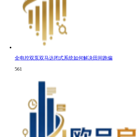
全电控双泵双马达闭式系统如何解决田间跑偏
561