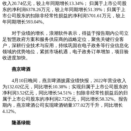
收入20.74亿元，较上年同期增长13.34%； 归属于上市公司股
东的净利润6378.26万元，较上年同期增长51.39%；归属于上
市公司股东的扣除非经常性损益的净利润5701.61万元，较上
年同期增长593.04%。
对于业绩的增长，浪潮软件表示，得益于报告期内公司立
足智慧政府方案和服务供应商的战略定位，聚焦关键行业客
户，深耕行业技术与应用，持续巩固在电子政务等行业信息化
领域的优势地位，紧抓市场机遇，电子政务订单增加，项目验
收进度加快。
燕京啤酒
4月10日晚间，燕京啤酒披露业绩快报，2022年营业收入
为132.02亿元，同比增长10.38%；实现归属于上市公司股东的
净利润3.52亿元，同比增长54.51%；扣除非经常性损益后的归
属于上市公司股东的净利润2.72亿元，同比增长58.32%。报告
期内，燕京啤酒公司实现啤酒销量377.02万千升，同比增长
4.12%。
隆基绿能