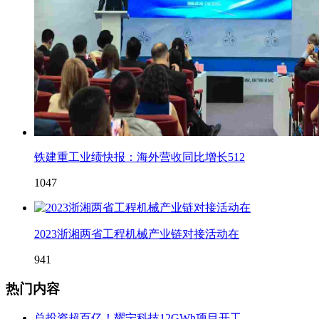
铁建重工业绩快报：海外营收同比增长512
1047
2023浙湘两省工程机械产业链对接活动在
941
热门内容
总投资超百亿！耀宁科技12GWh项目开工