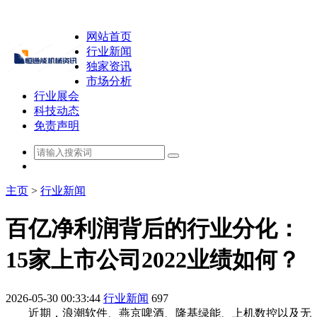
网站首页
行业新闻
独家资讯
市场分析
行业展会
科技动态
免责声明
主页
>
行业新闻
百亿净利润背后的行业分化：
15家上市公司2022业绩如何？
2026-05-30 00:33:44
行业新闻
697
近期，浪潮软件、燕京啤酒、隆基绿能、上机数控以及无