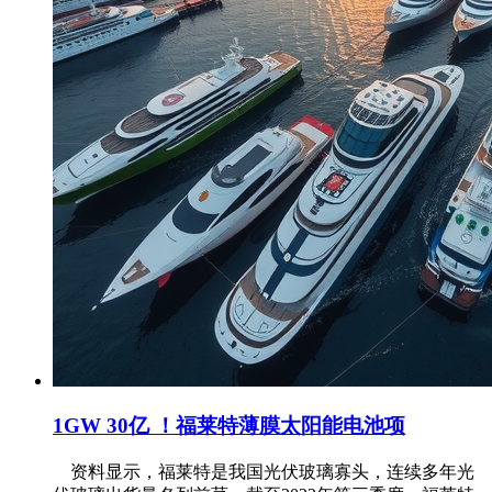
1GW 30亿 ！福莱特薄膜太阳能电池项
资料显示，福莱特是我国光伏玻璃寡头，连续多年光