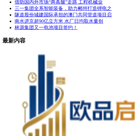
借助国内外市场“两条腿”走路 工程机械业
三一集团全系智能装备，助力郴州打造锂电之
隧道股份城建国际承担的澳门共同管道项目启
南水进京超90亿立方米 水厂日均取水量创
林源集团又一电池项目签约！
最新内容