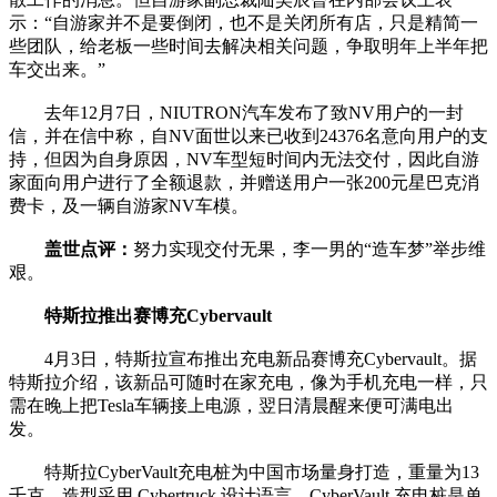
示：“自游家并不是要倒闭，也不是关闭所有店，只是精简一
些团队，给老板一些时间去解决相关问题，争取明年上半年把
车交出来。”
去年12月7日，NIUTRON汽车发布了致NV用户的一封
信，并在信中称，自NV面世以来已收到24376名意向用户的支
持，但因为自身原因，NV车型短时间内无法交付，因此自游
家面向用户进行了全额退款，并赠送用户一张200元星巴克消
费卡，及一辆自游家NV车模。
盖世点评：
努力实现交付无果，李一男的“造车梦”举步维
艰。
特斯拉推出赛博充Cybervault
4月3日，特斯拉宣布推出充电新品赛博充Cybervault。据
特斯拉介绍，该新品可随时在家充电，像为手机充电一样，只
需在晚上把Tesla车辆接上电源，翌日清晨醒来便可满电出
发。
特斯拉CyberVault充电桩为中国市场量身打造，重量为13
千克，造型采用 Cybertruck 设计语言。CyberVault 充电桩是单