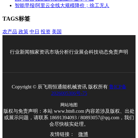
智能早报|阿里云全线大规模降价；徐工无人
TAGS标签
农产品
政策
中日
投资
美国
行业新闻
独家资讯
市场分析
行业展会
科技动态
免责声明
Copyright © 辰飞雨恒通能机械资讯 版权所有
鲁ICP备
2026005306号-75
网站地图
版权与免责声明：本站 www.htn8.com 内容若涉及版权、出处
或展示问题，请联系 18691394093 / 80893057@qq.com，我们
会尽快核实处理。
友情链接：
微博