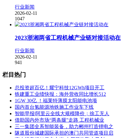
行业新闻
2026-02-11
1047
2023浙湘两省工程机械产业链对接活动在
行业新闻
2026-02-11
941
栏目热门
总投资超百亿！耀宁科技12GWh项目开工
铁建重工业绩快报：海外营收同比增长512
1GW 30亿 ！福莱特薄膜太阳能电池项
国内首台氢能源地铁施工作业车下线
智能早报|阿里云全线大规模降价；徐工无人
借助国内外市场“两条腿”走路 工程机械业
三一集团全系智能装备，助力郴州打造锂电之
隧道股份城建国际承担的澳门共同管道项目启