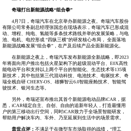
奇瑞打出新能源战略“组合拳”
4月7日，奇瑞汽车在北京举办新能源之夜。奇瑞汽车股份
有限公司常务副总经理张国忠在现场表示，奇瑞汽车已形成混
动、增程、纯电、氢能等多条技术路线并举的发展策略，与电
池、电机、电控形成 “四纵三横”的研发核心布局， 全面落地
新能源战略发展“组合拳”，在产及后续产品全面新能源化。
在新能源之夜上，奇瑞汽车发布新能源全新战略，即2023
年将面向用户推出包括火星架构下的超级混动平台、E0X高性
能电动平台和支持以上两个平台的智能化、生态技术等135项
新技术，其中包括第三代混动科技、电池技术、电驱技术、奇
瑞全栈自研 CHERY-OS、雄狮智云6.0智能座舱技术、智能驾
驶技术、银河生态等。
另外，奇瑞还宣布推出其首个新能源电动品牌iCAR，据
悉，iCAR锚定自主、自创、自由的追新年轻人，打造最懂用
户的第三移动出行空间，同时iCAR致力于全场景智能研发，
帮助用户解决车内、车外、乃至延展到生活中的场景需求。
盖世点评：
不满足于在微型车市场取得的战绩，“理工