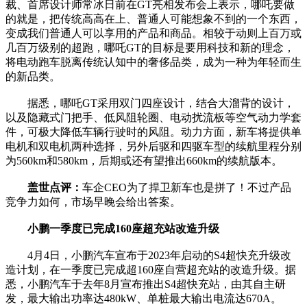
裁、首席设计师常冰日前在GT亮相发布会上表示，哪吒要做
的就是，把传统高高在上、普通人可能想象不到的一个东西，
变成我们普通人可以享用的产品和商品。相较于动则上百万或
几百万级别的超跑，哪吒GT的目标是要用科技和新的理念，
将电动跑车脱离传统认知中的奢侈品类，成为一种为年轻而生
的新品类。
据悉，哪吒GT采用双门四座设计，结合大溜背的设计，
以及隐藏式门把手、低风阻轮圈、电动扰流板等空气动力学套
件，可极大降低车辆行驶时的风阻。动力方面，新车将提供单
电机和双电机两种选择，另外后驱和四驱车型的续航里程分别
为560km和580km，后期或还有望推出660km的续航版本。
盖世点评：
车企CEO为了捍卫新车也是拼了！不过产品
竞争力如何，市场早晚会给出答案。
小鹏一季度已完成160座超充站改造升级
4月4日，小鹏汽车宣布于2023年启动的S4超快充升级改
造计划，在一季度已完成超160座自营超充站的改造升级。据
悉，小鹏汽车于去年8月宣布推出S4超快充站，由其自主研
发，最大输出功率达480kW、单桩最大输出电流达670A。