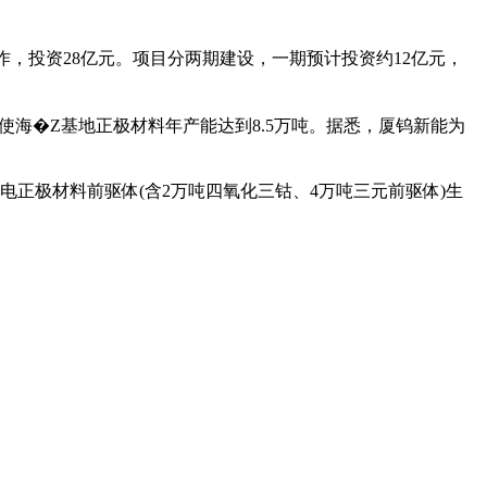
作，投资28亿元。项目分两期建设，一期预计投资约12亿元，
海�Z基地正极材料年产能达到8.5万吨。据悉，厦钨新能为
正极材料前驱体(含2万吨四氧化三钴、4万吨三元前驱体)生