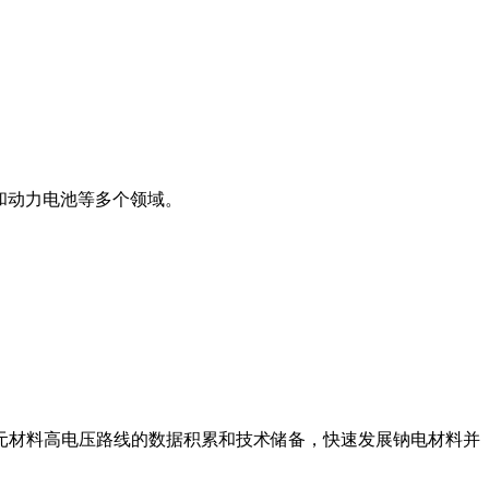
和动力电池等多个领域。
材料高电压路线的数据积累和技术储备，快速发展钠电材料并