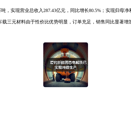
实现营业总收入287.43亿元，同比增长80.5%；实现归母净利润1
三元材料由于性价比优势明显，订单充足，销售同比显著增加，202