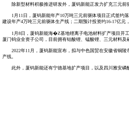
除新型材料积极推进研发外，厦钨新能正发力扩充三元前
1月11日，厦钨新能年产10万吨三元前驱体项目正式签约落地
建设年产4万吨三元前驱体生产线；二期预计投资约16-17亿
1月8日，厦钨新能海�Z基地锂离子电池材料扩产项目开工，
厦门钨业全资子公司，目前拥有钴酸锂、锰酸锂、三元材料及
2022年11月，厦钨新能宣布，拟与中色国贸在安徽省铜陵
产线。
此外，厦钨新能还有宁德基地扩产项目，以及四川雅安磷