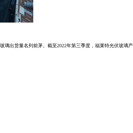
货量名列前茅。截至2022年第三季度，福莱特光伏玻璃产能为1