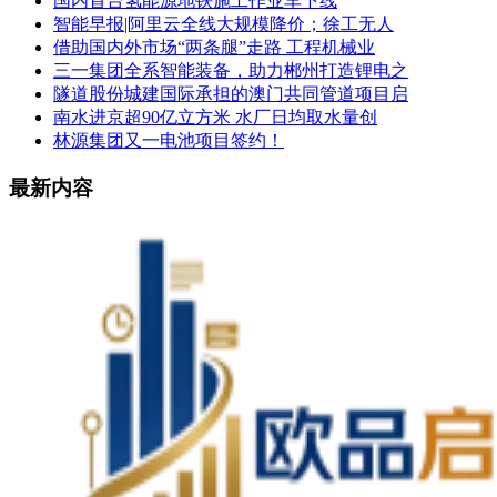
国内首台氢能源地铁施工作业车下线
智能早报|阿里云全线大规模降价；徐工无人
借助国内外市场“两条腿”走路 工程机械业
三一集团全系智能装备，助力郴州打造锂电之
隧道股份城建国际承担的澳门共同管道项目启
南水进京超90亿立方米 水厂日均取水量创
林源集团又一电池项目签约！
最新内容