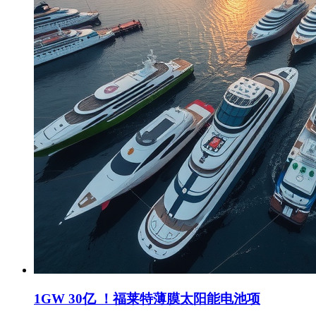
1GW 30亿 ！福莱特薄膜太阳能电池项