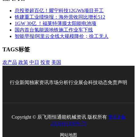
总投资超百亿！耀宁科技12GWh项目开工
铁建重工业绩快报：海外营收同比增长512
1GW 30亿 ！福莱特薄膜太阳能电池项
国内首台氢能源地铁施工作业车下线
智能早报|阿里云全线大规模降价；徐工无人
TAGS标签
农产品
政策
中日
投资
美国
行业新闻
独家资讯
市场分析
行业展会
科技动态
免责声明
Copyright © 辰飞雨恒通能机械资讯 版权所有
鲁ICP备
2026005306号-75
网站地图