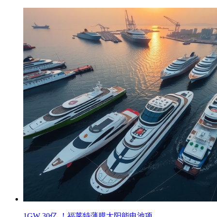
1GW 30亿 ！福莱特薄膜太阳能电池项