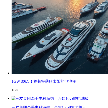
1GW 30亿 ！福莱特薄膜太阳能电池项
1046
三友集团牵手中科海钠，合建10万吨电池级