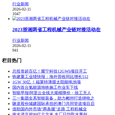
行业新闻
2026-02-11
1047
2023浙湘两省工程机械产业链对接活动在
行业新闻
2026-02-11
941
栏目热门
总投资超百亿！耀宁科技12GWh项目开工
铁建重工业绩快报：海外营收同比增长512
1GW 30亿 ！福莱特薄膜太阳能电池项
国内首台氢能源地铁施工作业车下线
智能早报|阿里云全线大规模降价；徐工无人
三一集团全系智能装备，助力郴州打造锂电之
隧道股份城建国际承担的澳门共同管道项目启
借助国内外市场“两条腿”走路 工程机械业
南水进京超90亿立方米 水厂日均取水量创