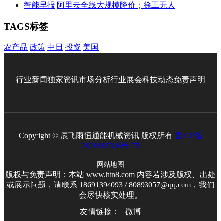
智能早报|阿里云全线大规模降价；徐工无人
TAGS标签
农产品
政策
中日
投资
美国
行业新闻
独家资讯
市场分析
行业展会
科技动态
免责声明
Copyright © 辰飞雨恒通能机械资讯 版权所有
鲁ICP备
2026005306号-75
网站地图
版权与免责声明：本站 www.htn8.com 内容若涉及版权、出处
或展示问题，请联系 18691394093 / 80893057@qq.com，我们
会尽快核实处理。
友情链接：
微博