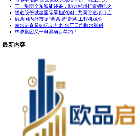
三一集团全系智能装备，助力郴州打造锂电之
隧道股份城建国际承担的澳门共同管道项目启
借助国内外市场“两条腿”走路 工程机械业
南水进京超90亿立方米 水厂日均取水量创
林源集团又一电池项目签约！
最新内容