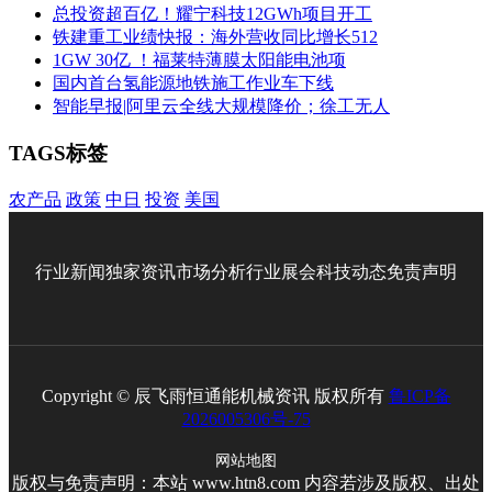
总投资超百亿！耀宁科技12GWh项目开工
铁建重工业绩快报：海外营收同比增长512
1GW 30亿 ！福莱特薄膜太阳能电池项
国内首台氢能源地铁施工作业车下线
智能早报|阿里云全线大规模降价；徐工无人
TAGS标签
农产品
政策
中日
投资
美国
行业新闻
独家资讯
市场分析
行业展会
科技动态
免责声明
Copyright © 辰飞雨恒通能机械资讯 版权所有
鲁ICP备
2026005306号-75
网站地图
版权与免责声明：本站 www.htn8.com 内容若涉及版权、出处