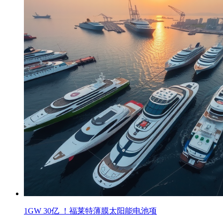
1GW 30亿 ！福莱特薄膜太阳能电池项