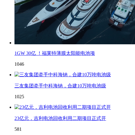
1GW 30亿 ！福莱特薄膜太阳能电池项
1046
三友集团牵手中科海钠，合建10万吨电池级
1025
23亿元，吉利电池回收利用二期项目正式开
581