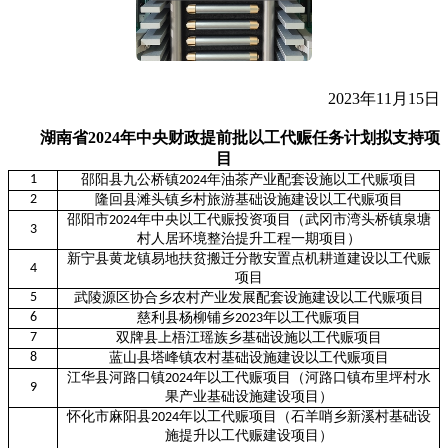
2023年11月15日
湖南省2024年中央财政提前批以工代赈任务计划拟支持项
目
1
邵阳县九公桥镇
年油茶产业配套设施以工代赈项目
2024
2
隆回县滩头镇乡村旅游基础设施建设以工代赈项目
邵阳市
年中央以工代赈投资项目（武冈市湾头桥镇泉塘
2024
3
村人居环境整治提升工程一期项目）
新宁县黄龙镇易地扶贫搬迁分散安置点机耕道建设以工代赈
4
项目
5
武陵源区协合乡农村产业发展配套设施建设以工代赈项目
6
慈利县杨柳铺乡
年以工代赈项目
2023
7
双牌县上梧江瑶族乡基础设施以工代赈项目
8
蓝山县塔峰镇农村基础设施建设以工代赈项目
江华县河路口镇
年以工代赈项目（河路口镇布里坪村水
2024
9
果产业基础设施建设项目）
怀化市麻阳县
年以工代赈项目（石羊哨乡新溪村基础设
2024
施提升以工代赈建设项目）