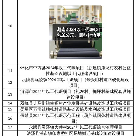
10
怀化市中方县
年以工代赈项目（新建镇康龙村农村公益
2024
11
性基础设施以工代赈建设项目）
沅陵县沅陵镇
年以工赈项目（馒头咀村道路硬化建设
2024
12
项目）
涟源市
年以工代赈项目（礼左村、拖坪村基础配套设施
2024
13
建设项目
)
14
双峰县走马街镇幸福村产业发展基础设施改造以工代赈项目
15
娄星区万宝镇槐柳村道路基础设施及水利改造以工代赈项目
保靖县
年以工代赈示范工程（葫芦镇国茶村道路建设项
2024
16
目）
17
永顺县灵溪镇大井村
年以工代赈综合治理项目
2024
泸溪县浦市镇印家桥社区易地搬迁基础设施建设项目