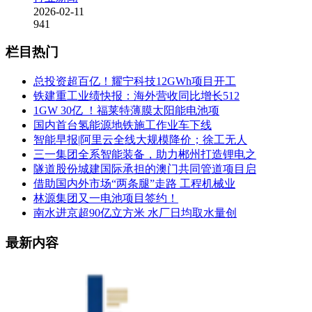
2026-02-11
941
栏目热门
总投资超百亿！耀宁科技12GWh项目开工
铁建重工业绩快报：海外营收同比增长512
1GW 30亿 ！福莱特薄膜太阳能电池项
国内首台氢能源地铁施工作业车下线
智能早报|阿里云全线大规模降价；徐工无人
三一集团全系智能装备，助力郴州打造锂电之
隧道股份城建国际承担的澳门共同管道项目启
借助国内外市场“两条腿”走路 工程机械业
林源集团又一电池项目签约！
南水进京超90亿立方米 水厂日均取水量创
最新内容