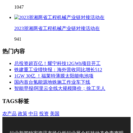
1047
2023浙湘两省工程机械产业链对接活动在
941
热门内容
总投资超百亿！耀宁科技12GWh项目开工
铁建重工业绩快报：海外营收同比增长512
1GW 30亿 ！福莱特薄膜太阳能电池项
国内首台氢能源地铁施工作业车下线
智能早报|阿里云全线大规模降价；徐工无人
TAGS标签
农产品
政策
中日
投资
美国