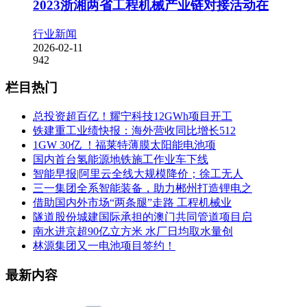
2023浙湘两省工程机械产业链对接活动在
行业新闻
2026-02-11
942
栏目热门
总投资超百亿！耀宁科技12GWh项目开工
铁建重工业绩快报：海外营收同比增长512
1GW 30亿 ！福莱特薄膜太阳能电池项
国内首台氢能源地铁施工作业车下线
智能早报|阿里云全线大规模降价；徐工无人
三一集团全系智能装备，助力郴州打造锂电之
借助国内外市场“两条腿”走路 工程机械业
隧道股份城建国际承担的澳门共同管道项目启
南水进京超90亿立方米 水厂日均取水量创
林源集团又一电池项目签约！
最新内容