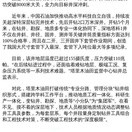
功突破8000米大关，全力向目标井深冲刺。
近年来，中国石油加快推动高水平科技自立自强，持续攻
关超深特深层钻完井技术，先后开钻2口万米深井。开钻5个月
来，在钻井、勘探、地质多专业一体化协同下，深地塔科1井
不仅在井斜、井径、固井、测井等关键井筒质量指标方面达到
100%合格率，而且在二开、三开固井下套管作业期间，创造
了我国大尺寸套管下入最深、套管下入吨位最大等多项纪录。
目前，该井地层温度已超过155摄氏度，压力突破110兆
帕。“在后续钻进过程中，还面临着难钻地层、极端工况、复
杂压力系统等一系列技术难题。”塔里木油田监督中心钻井总
监表示。
对此，塔里木油田打破传统“专业分路、管理分块”钻井组
织形式，搭建跨学科工作平台，推动地质工程一体化、科研生
产一体化，变钻井、勘探、地质等“小分队”为“集团军”。在看
不见、摸不着的深层地下，技术人员根据地质情况动态调整钻
井工具及参数，为每套层系、每个井段量身定制钻井工具组合
和工程技术对策，不断突破工程技术的“深度极限”。