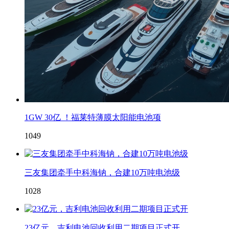
1GW 30亿 ！福莱特薄膜太阳能电池项
1049
三友集团牵手中科海钠，合建10万吨电池级
1028
23亿元，吉利电池回收利用二期项目正式开