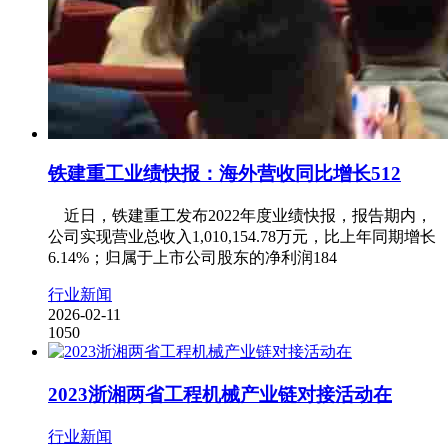
铁建重工业绩快报：海外营收同比增长512
近日，铁建重工发布2022年度业绩快报，报告期内，
公司实现营业总收入1,010,154.78万元，比上年同期增长
6.14%；归属于上市公司股东的净利润184
行业新闻
2026-02-11
1050
2023浙湘两省工程机械产业链对接活动在
行业新闻