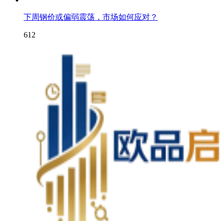
下周钢价或偏弱震荡，市场如何应对？
612