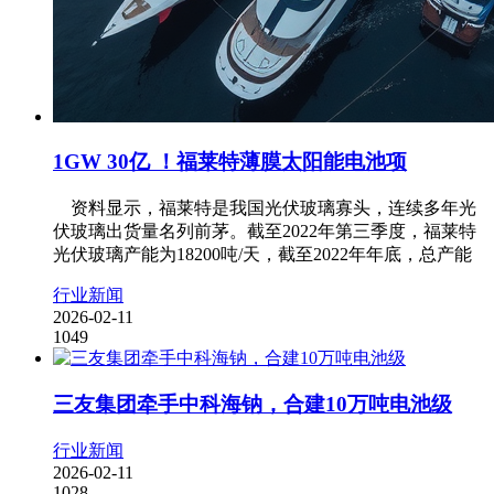
1GW 30亿 ！福莱特薄膜太阳能电池项
资料显示，福莱特是我国光伏玻璃寡头，连续多年光
伏玻璃出货量名列前茅。截至2022年第三季度，福莱特
光伏玻璃产能为18200吨/天，截至2022年年底，总产能
行业新闻
2026-02-11
1049
三友集团牵手中科海钠，合建10万吨电池级
行业新闻
2026-02-11
1028