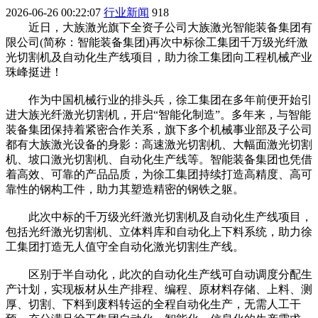
2026-06-26 00:22:07
行业新闻
918
近日，大族激光旗下全资子公司大族激光智能装备集团有
限公司(简称：智能装备集团)再次中标徐工集团千万级光纤激
光切割机及自动化生产线项目，助力徐工集团向工程机械产业
珠峰挺进！
作为中国机械行业的排头兵，徐工集团在多年前便开始引
进大族光纤激光切割机，开启“智能化制造”。多年来，与智能
装备集团保持着紧密合作关系，旗下多个机械事业部及子公司
都有大族激光设备的身影：高速激光切割机、大幅面激光切割
机、坡口激光切割机、自动化生产线等。智能装备集团也凭借
着高效、可靠的产品品质，为徐工集团持续打造高精度、高可
靠性的钢构工件，助力其塑造精密的钢铁之躯。
此次中标的千万级光纤激光切割机及自动化生产线项目，
包括光纤激光切割机、立体料库和自动化上下料系统，助力徐
工集团打造无人值守全自动化激光切割生产线。
区别于半自动化，此次的自动化生产线可自动调度分配生
产计划，实现板材从生产排程、编程、原材料存储、上料、测
厚、切割、下料到废料转运的全程自动化生产，无需人工干