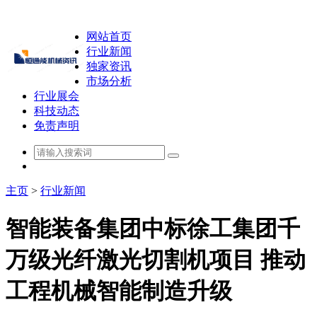
网站首页
行业新闻
独家资讯
市场分析
行业展会
科技动态
免责声明
主页
>
行业新闻
智能装备集团中标徐工集团千
万级光纤激光切割机项目 推动
工程机械智能制造升级