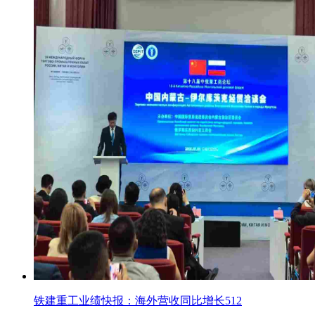
铁建重工业绩快报：海外营收同比增长512