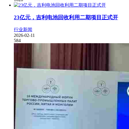
23亿元，吉利电池回收利用二期项目正式开
行业新闻
2026-02-11
584