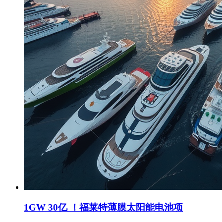
1GW 30亿 ！福莱特薄膜太阳能电池项