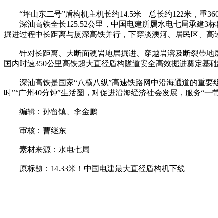
“坪山东二号”盾构机主机长约14.5米，总长约122米，重3
深汕高铁全长125.52公里，中国电建所属水电七局承建3标
掘进过程中长距离与厦深高铁并行，下穿淡澳河、居民区、高速
针对长距离、大断面硬岩地层掘进、穿越岩溶及断裂带地层
国内时速350公里高铁超大直径盾构隧道安全高效掘进奠定基
深汕高铁是国家“八横八纵”高速铁路网中沿海通道的重要组
时”“广州40分钟”生活圈，对促进沿海经济社会发展，服务“
编辑：孙留镇、李金鹏
审核：曹继东
素材来源：水电七局
原标题：14.33米！中国电建最大直径盾构机下线