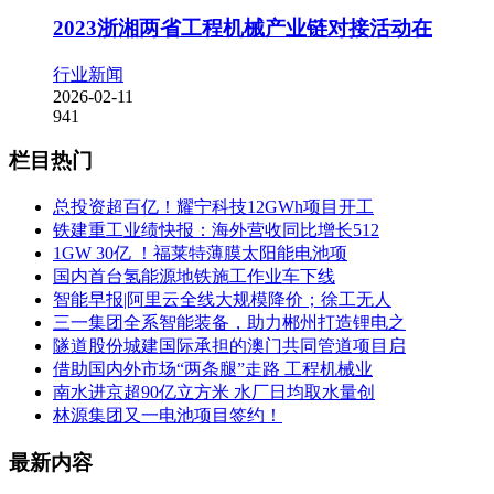
2023浙湘两省工程机械产业链对接活动在
行业新闻
2026-02-11
941
栏目热门
总投资超百亿！耀宁科技12GWh项目开工
铁建重工业绩快报：海外营收同比增长512
1GW 30亿 ！福莱特薄膜太阳能电池项
国内首台氢能源地铁施工作业车下线
智能早报|阿里云全线大规模降价；徐工无人
三一集团全系智能装备，助力郴州打造锂电之
隧道股份城建国际承担的澳门共同管道项目启
借助国内外市场“两条腿”走路 工程机械业
南水进京超90亿立方米 水厂日均取水量创
林源集团又一电池项目签约！
最新内容