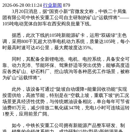
2026-06-28 00:11:24
行业新闻
879
3月20日消息，据“国资小新”官微发文称，中铁二十局集
团有限公司中铁长安重工公司自主研制的矿山“运载悍将”——
105吨电动宽体自卸车在西安阎良批量下线。
据悉，此次下线的105吨新能源矿卡，运用“双碳绿”主色
调，采用800千瓦超大功率电机动力系统，质量达105吨，每小
时最高时速可达45公里，最大爬坡度达35%。
同时，其配备全新锂电池、电机、电控系统，具备安全可
靠、动力充沛、节能环保、驾乘舒适等突出优势，能够高度适
应各类矿山、砂石料厂、挖山填沟等各种恶劣工作场景，被称
为矿山“运载悍将”。
此外，该设备可通过“陡坡自动缓降+能量回收功能”实现
按需供给，高效节能，特别是在“空载上坡，重载下坡”的工况
场景更具经济性优势，与传统燃油设备相比，单台每年可节省
油费85万元，减少排放二氧化碳347吨，充电1小时可连续运转
1整天，应用前景广阔。
如今，中铁长安重工公司拥有新能源产品整车研发、制
造、销售的全链体系能力，成功研制15款(型号)新能源装备，