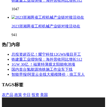
铁建重工业绩快报：海外营收同比增长512
1047
2023浙湘两省工程机械产业链对接活动在
941
热门内容
总投资超百亿！耀宁科技12GWh项目开工
铁建重工业绩快报：海外营收同比增长512
1GW 30亿 ！福莱特薄膜太阳能电池项
国内首台氢能源地铁施工作业车下线
智能早报|阿里云全线大规模降价；徐工无人
TAGS标签
农产品
政策
中日
投资
美国