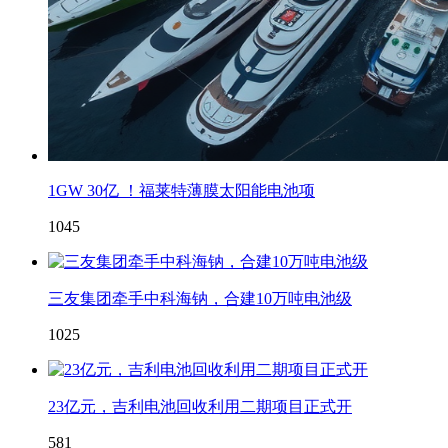
1GW 30亿 ！福莱特薄膜太阳能电池项
1045
三友集团牵手中科海钠，合建10万吨电池级
1025
23亿元，吉利电池回收利用二期项目正式开
581