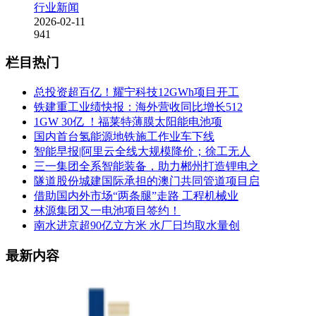
行业新闻
2026-02-11
941
栏目热门
总投资超百亿！耀宁科技12GWh项目开工
铁建重工业绩快报：海外营收同比增长512
1GW 30亿 ！福莱特薄膜太阳能电池项
国内首台氢能源地铁施工作业车下线
智能早报|阿里云全线大规模降价；徐工无人
三一集团全系智能装备，助力郴州打造锂电之
隧道股份城建国际承担的澳门共同管道项目启
借助国内外市场“两条腿”走路 工程机械业
林源集团又一电池项目签约！
南水进京超90亿立方米 水厂日均取水量创
最新内容