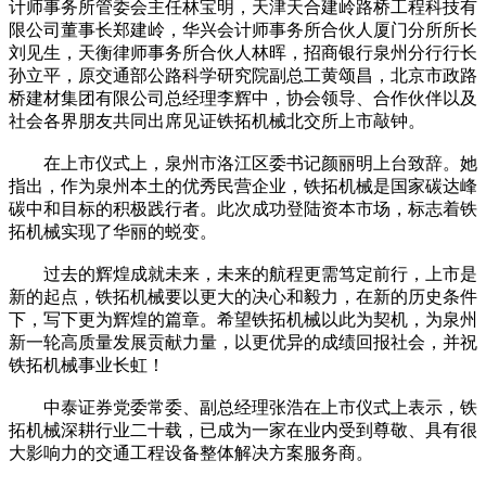
计师事务所管委会主任林宝明，天津天合建岭路桥工程科技有
限公司董事长郑建岭，华兴会计师事务所合伙人厦门分所所长
刘见生，天衡律师事务所合伙人林晖，招商银行泉州分行行长
孙立平，原交通部公路科学研究院副总工黄颂昌，北京市政路
桥建材集团有限公司总经理李辉中，协会领导、合作伙伴以及
社会各界朋友共同出席见证铁拓机械北交所上市敲钟。
在上市仪式上，泉州市洛江区委书记颜丽明上台致辞。她
指出，作为泉州本土的优秀民营企业，铁拓机械是国家碳达峰
碳中和目标的积极践行者。此次成功登陆资本市场，标志着铁
拓机械实现了华丽的蜕变。
过去的辉煌成就未来，未来的航程更需笃定前行，上市是
新的起点，铁拓机械要以更大的决心和毅力，在新的历史条件
下，写下更为辉煌的篇章。希望铁拓机械以此为契机，为泉州
新一轮高质量发展贡献力量，以更优异的成绩回报社会，并祝
铁拓机械事业长虹！
中泰证券党委常委、副总经理张浩在上市仪式上表示，铁
拓机械深耕行业二十载，已成为一家在业内受到尊敬、具有很
大影响力的交通工程设备整体解决方案服务商。