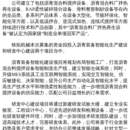
公司建立了包括沥青混合料搅拌设备、沥青混合料厂拌热
再生设备、RAP柔性破碎筛分设备、骨料整形制砂设备等在内
的全品类、多系列产品体系，在设备大型化、节能环保化、智
能化等方面，以及低温拌合、逆流式加热、连续式搅拌等方面
持续进行技术和产品创新，其中“沥青混合料厂拌热再生设
备”被认定为国家级“制造业单项冠军产品”。
铁拓机械本次募集的资金拟投入沥青装备智能化生产建设
和研发中心建设两个项目当中。
沥青装备智能化建设项目将规划布局智能工厂，打造沥青
混合料搅拌设备智能制造生产线，建立智能仓储系统；同时，
升级MES系统及工业互联网智能系统，实现交互智能化、供
应敏捷化、决策智能，提升公司生产自动化及智能化水平，提
高生产技术水平和增强柔性制造能力，进一步增强沥青混合料
搅拌设备的供应能力，匹配公司日益增长的订单需求。
研发中心建设项目将通过新建研发试验大楼，建立专业实
验室、工程设计中心，引进先进的研发和检测设备，进一步优
化研发软硬件环境；同时，进一步加强技术研发团队建设，引
进高端技术人才，完善研发体系。此外，公司将基于行业发展
趋势及客户需求变化，并结合公司整体发展战略，针对大型一