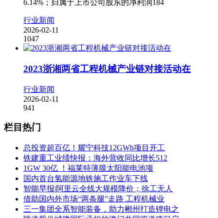
6.14%；归属于上市公司股东的净利润184
行业新闻
2026-02-11
1047
2023浙湘两省工程机械产业链对接活动在
行业新闻
2026-02-11
941
栏目热门
总投资超百亿！耀宁科技12GWh项目开工
铁建重工业绩快报：海外营收同比增长512
1GW 30亿 ！福莱特薄膜太阳能电池项
国内首台氢能源地铁施工作业车下线
智能早报|阿里云全线大规模降价；徐工无人
借助国内外市场“两条腿”走路 工程机械业
三一集团全系智能装备，助力郴州打造锂电之