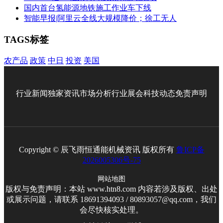
国内首台氢能源地铁施工作业车下线
智能早报|阿里云全线大规模降价；徐工无人
TAGS标签
农产品
政策
中日
投资
美国
行业新闻
独家资讯
市场分析
行业展会
科技动态
免责声明
Copyright © 辰飞雨恒通能机械资讯 版权所有
鲁ICP备
2026005306号-75
网站地图
版权与免责声明：本站 www.htn8.com 内容若涉及版权、出处
或展示问题，请联系 18691394093 / 80893057@qq.com，我们
会尽快核实处理。