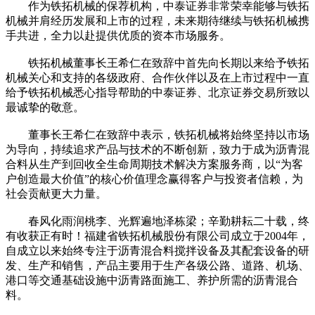
作为铁拓机械的保荐机构，中泰证券非常荣幸能够与铁拓
机械并肩经历发展和上市的过程，未来期待继续与铁拓机械携
手共进，全力以赴提供优质的资本市场服务。
铁拓机械董事长王希仁在致辞中首先向长期以来给予铁拓
机械关心和支持的各级政府、合作伙伴以及在上市过程中一直
给予铁拓机械悉心指导帮助的中泰证券、北京证券交易所致以
最诚挚的敬意。
董事长王希仁在致辞中表示，铁拓机械将始终坚持以市场
为导向，持续追求产品与技术的不断创新，致力于成为沥青混
合料从生产到回收全生命周期技术解决方案服务商，以“为客
户创造最大价值”的核心价值理念赢得客户与投资者信赖，为
社会贡献更大力量。
春风化雨润桃李、光辉遍地泽栋梁；辛勤耕耘二十载，终
有收获正有时！福建省铁拓机械股份有限公司成立于2004年，
自成立以来始终专注于沥青混合料搅拌设备及其配套设备的研
发、生产和销售，产品主要用于生产各级公路、道路、机场、
港口等交通基础设施中沥青路面施工、养护所需的沥青混合
料。