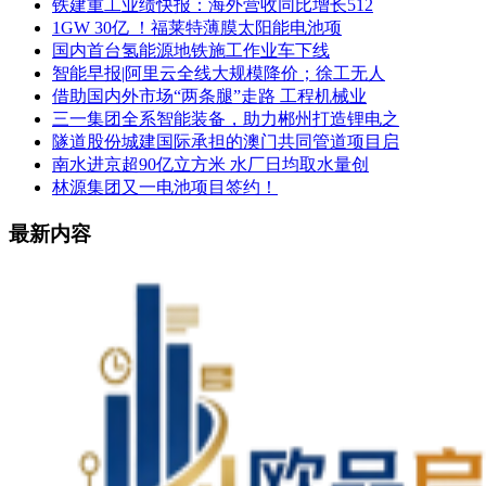
铁建重工业绩快报：海外营收同比增长512
1GW 30亿 ！福莱特薄膜太阳能电池项
国内首台氢能源地铁施工作业车下线
智能早报|阿里云全线大规模降价；徐工无人
借助国内外市场“两条腿”走路 工程机械业
三一集团全系智能装备，助力郴州打造锂电之
隧道股份城建国际承担的澳门共同管道项目启
南水进京超90亿立方米 水厂日均取水量创
林源集团又一电池项目签约！
最新内容