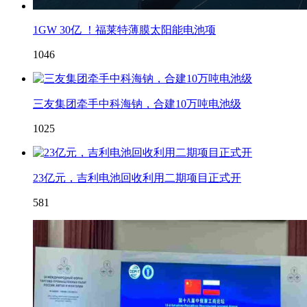
1GW 30亿 ！福莱特薄膜太阳能电池项
1046
三友集团牵手中科海钠，合建10万吨电池级
1025
23亿元，吉利电池回收利用二期项目正式开
581