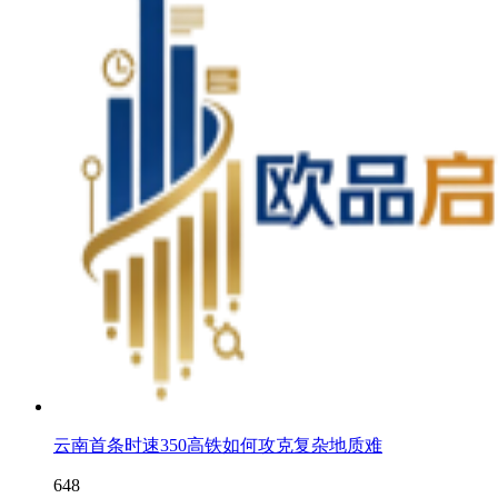
云南首条时速350高铁如何攻克复杂地质难
648