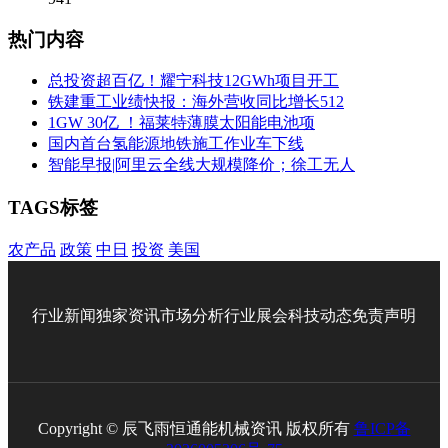
热门内容
总投资超百亿！耀宁科技12GWh项目开工
铁建重工业绩快报：海外营收同比增长512
1GW 30亿 ！福莱特薄膜太阳能电池项
国内首台氢能源地铁施工作业车下线
智能早报|阿里云全线大规模降价；徐工无人
TAGS标签
农产品
政策
中日
投资
美国
行业新闻
独家资讯
市场分析
行业展会
科技动态
免责声明
Copyright © 辰飞雨恒通能机械资讯 版权所有
鲁ICP备