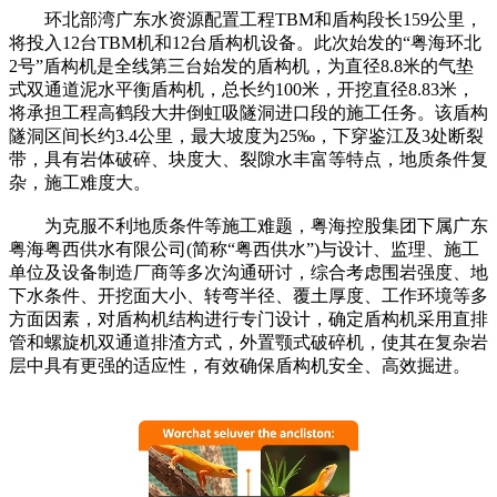
环北部湾广东水资源配置工程TBM和盾构段长159公里，
将投入12台TBM机和12台盾构机设备。此次始发的“粤海环北
2号”盾构机是全线第三台始发的盾构机，为直径8.8米的气垫
式双通道泥水平衡盾构机，总长约100米，开挖直径8.83米，
将承担工程高鹤段大井倒虹吸隧洞进口段的施工任务。该盾构
隧洞区间长约3.4公里，最大坡度为25‰，下穿鉴江及3处断裂
带，具有岩体破碎、块度大、裂隙水丰富等特点，地质条件复
杂，施工难度大。
为克服不利地质条件等施工难题，粤海控股集团下属广东
粤海粤西供水有限公司(简称“粤西供水”)与设计、监理、施工
单位及设备制造厂商等多次沟通研讨，综合考虑围岩强度、地
下水条件、开挖面大小、转弯半径、覆土厚度、工作环境等多
方面因素，对盾构机结构进行专门设计，确定盾构机采用直排
管和螺旋机双通道排渣方式，外置颚式破碎机，使其在复杂岩
层中具有更强的适应性，有效确保盾构机安全、高效掘进。