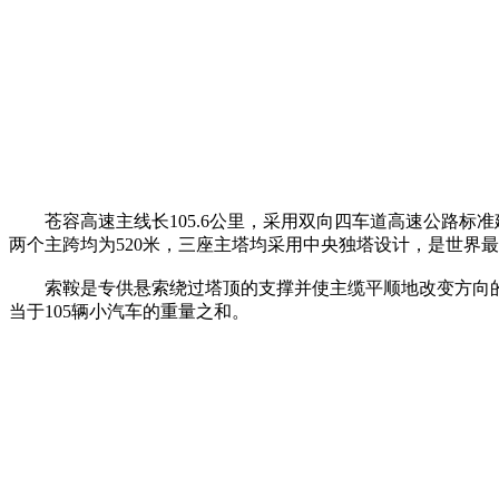
苍容高速主线长105.6公里，采用双向四车道高速公路标准
两个主跨均为520米，三座主塔均采用中央独塔设计，是世界
索鞍是专供悬索绕过塔顶的支撑并使主缆平顺地改变方向的装
当于105辆小汽车的重量之和。