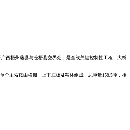
位于广西梧州藤县与苍梧县交界处，是全线关键控制性工程，大桥
主索鞍由格栅、上下底板及鞍体组成，总重量158.5吨，相