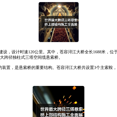
建设，设计时速120公里。其中，苍容浔江大桥全长1688米，
最大跨径独柱式三塔空间缆悬索桥。
置，是悬索桥的重要结构。苍容浔江大桥共设置3个主索鞍，单个