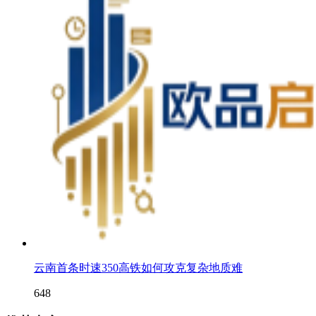
云南首条时速350高铁如何攻克复杂地质难
648