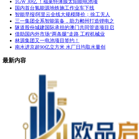
1GW 30亿 ！福莱特薄膜太阳能电池项
国内首台氢能源地铁施工作业车下线
智能早报|阿里云全线大规模降价；徐工无人
三一集团全系智能装备，助力郴州打造锂电之
隧道股份城建国际承担的澳门共同管道项目启
借助国内外市场“两条腿”走路 工程机械业
林源集团又一电池项目签约！
南水进京超90亿立方米 水厂日均取水量创
最新内容