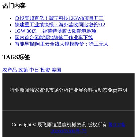
热门内容
总投资超百亿！耀宁科技12GWh项目开工
铁建重工业绩快报：海外营收同比增长512
1GW 30亿 ！福莱特薄膜太阳能电池项
国内首台氢能源地铁施工作业车下线
智能早报|阿里云全线大规模降价；徐工无人
TAGS标签
农产品
政策
中日
投资
美国
行业新闻
独家资讯
市场分析
行业展会
科技动态
免责声明
Copyright © 辰飞雨恒通能机械资讯 版权所有
鲁ICP备
2026005306号-75