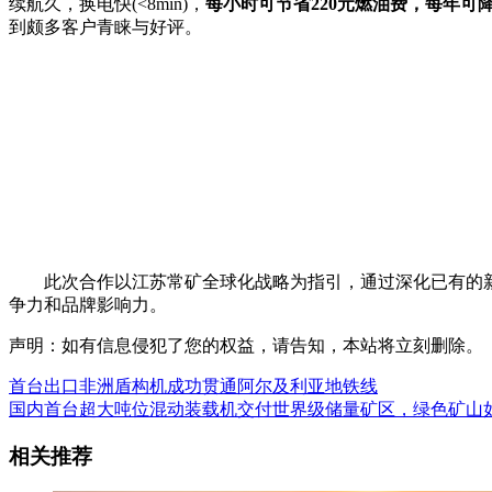
续航久，换电快(<8min)，
每小时可节省220元燃油费，每年可降
到颇多客户青睐与好评。
此次合作以江苏常矿全球化战略为指引，通过深化已有的新能
争力和品牌影响力。
声明：如有信息侵犯了您的权益，请告知，本站将立刻删除。
首台出口非洲盾构机成功贯通阿尔及利亚地铁线
国内首台超大吨位混动装载机交付世界级储量矿区，绿色矿山
相关推荐