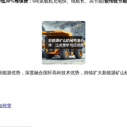
低30%维保费
；6吨装载机充电快、续航长、高节能(
较传统节能1
源优势，深度融合国轩高科技术优势，持续扩大新能源矿山机
如何突