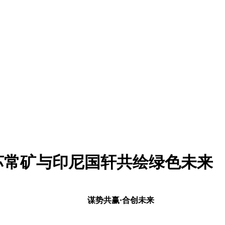
苏常矿与印尼国轩共绘绿色未来
谋势共赢·合创未来