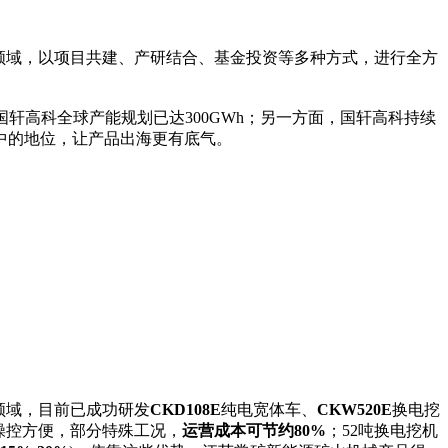
领域，以项目共建、产研结合、基金投资等多种方式，进行全方
高科全球产能规划已达300GWh；另一方面，国轩高科持续
中的地位，让产品出海更有底气。
领域，目前已成功研发
CKD108E
纯电宽体车、
CKW520E
换电挖
操控方便，部分特殊工况，
运营成本可节约80%
；52吨换电挖机