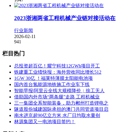
2023浙湘两省工程机械产业链对接活动在
行业新闻
2026-02-11
941
栏目热门
总投资超百亿！耀宁科技12GWh项目开工
铁建重工业绩快报：海外营收同比增长512
1GW 30亿 ！福莱特薄膜太阳能电池项
国内首台氢能源地铁施工作业车下线
智能早报|阿里云全线大规模降价；徐工无人
借助国内外市场“两条腿”走路 工程机械业
三一集团全系智能装备，助力郴州打造锂电之
隧道股份城建国际承担的澳门共同管道项目启
南水进京超90亿立方米 水厂日均取水量创
林源集团又一电池项目签约！