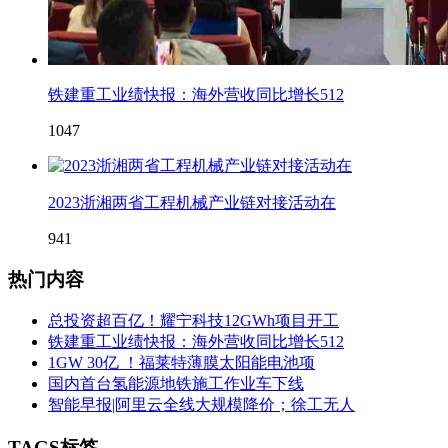
铁建重工业绩快报：海外营收同比增长512
1047
2023浙湘两省工程机械产业链对接活动在
941
热门内容
总投资超百亿！耀宁科技12GWh项目开工
铁建重工业绩快报：海外营收同比增长512
1GW 30亿 ！福莱特薄膜太阳能电池项
国内首台氢能源地铁施工作业车下线
智能早报|阿里云全线大规模降价；徐工无人
TAGS标签