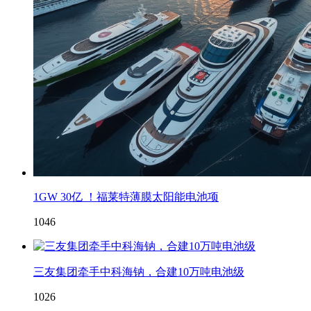
1GW 30亿 ！福莱特薄膜太阳能电池项
1046
三友集团牵手中科海钠，合建10万吨电池级
1026