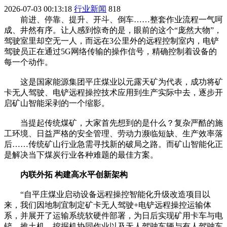
2026-07-03 00:13:18
行业新闻
818
前进、停靠、提升、开斗、倒车……整套作业流程一气呵
成、井然有序。让人感到惊奇的是，眼前的这个“庞然大物”，
驾驶室里却空无一人，而远在3公里外的远程控制室内，电铲
驾驶员正在通过5G网络传输的操作信号，精确控制着设备的
每一个动作。
这是国家能源集团平庄煤业以元露天矿为代表，成功将矿
卡无人驾驶、电铲远程操控技术应用到生产实际中去，逐步开
启矿山智能采剥的一个缩影。
当提起传统煤矿，大家首先想到的是什么？复杂严酷的施
工环境、日益严格的安全管理、劳动力濒临短缺、生产效率落
后……传统矿山行业急需寻找新的破局之路。而矿山智能化正
是解决当下煤炭行业各种难题的最佳方案。
内联外拓 构建高水平创新架构
“自平庄煤业启动设备远程操控智能化升级改造项目以
来，我们因地制宜制定矿卡无人驾驶+电铲远程操控运输体
系，并展开了运输系统软硬件部署，为日后实现矿用卡车与电
铲、推土机、挖掘机协同作业以及无人驾驶车辆与有人驾驶车