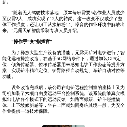
新。
“随着无人驾驶技术落地，原本每班需要5名作业人员减少
至仅需2人，成功实现了12人的转岗。这一改变不仅减少了整
体工作强度，还让职工从接触粉尘、噪音的作业环境中解放出
来。”元露天矿智能采剥专班人员介绍。
“操作手”变“指挥官”
为了释放大型生产设备的潜能，元露天矿对电铲进行了智
能化远程操控改造，在基于5G网络条件下，通过加装GPS定
位、倾角传感器、位移传感器用来感知电铲工作姿态等提升方
案，实现铲斗精准定位、铲臂路径自动规划、车铲自动对位等
功能。
设备改造完成后，该公司在电铲远程控制室的座椅上又为
司机加装了六项自由度运动平台控制系统。该系统能够真实模
拟出电铲各个模式下的运动反馈，如路面颠簸、铲斗碰撞物
体、上下坡倾斜感等，坐在上面就如同身临其境一般，为安全
作业提供一道技术保障。