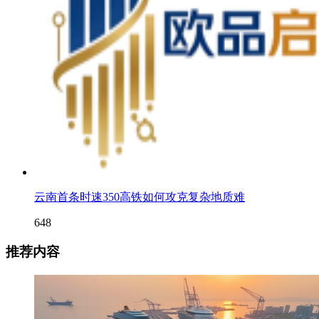
云南首条时速350高铁如何攻克复杂地质难
648
推荐内容