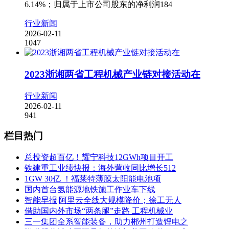
6.14%；归属于上市公司股东的净利润184
行业新闻
2026-02-11
1047
2023浙湘两省工程机械产业链对接活动在
行业新闻
2026-02-11
941
栏目热门
总投资超百亿！耀宁科技12GWh项目开工
铁建重工业绩快报：海外营收同比增长512
1GW 30亿 ！福莱特薄膜太阳能电池项
国内首台氢能源地铁施工作业车下线
智能早报|阿里云全线大规模降价；徐工无人
借助国内外市场“两条腿”走路 工程机械业
三一集团全系智能装备，助力郴州打造锂电之