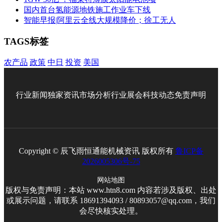
国内首台氢能源地铁施工作业车下线
智能早报|阿里云全线大规模降价；徐工无人
TAGS标签
农产品
政策
中日
投资
美国
行业新闻
独家资讯
市场分析
行业展会
科技动态
免责声明
Copyright © 辰飞雨恒通能机械资讯 版权所有
鲁ICP备
2026005306号-75
网站地图
版权与免责声明：本站 www.htn8.com 内容若涉及版权、出处
或展示问题，请联系 18691394093 / 80893057@qq.com，我们
会尽快核实处理。