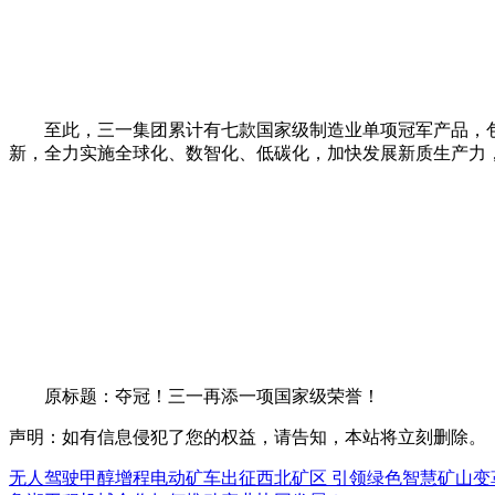
至此，三一集团累计有七款国家级制造业单项冠军产品，包
新，全力实施全球化、数智化、低碳化，加快发展新质生产力
原标题：夺冠！三一再添一项国家级荣誉！
声明：如有信息侵犯了您的权益，请告知，本站将立刻删除。
无人驾驶甲醇增程电动矿车出征西北矿区 引领绿色智慧矿山变