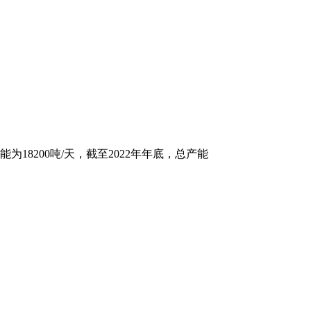
8200吨/天，截至2022年年底，总产能