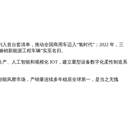
首台套清单，推动全国商用车迈入“氢时代”；2022 年，三
一畅销新能源工程车辆”实至名归。
、人工智能和规模化 IOT，建立重型设备数字化柔性制造系
能风靡市场，产销量连续多年稳居全球第一，是当之无愧