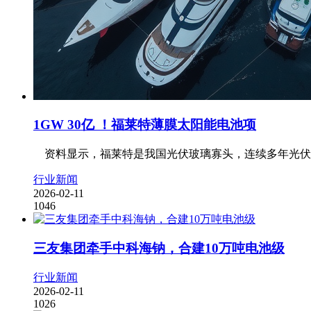
1GW 30亿 ！福莱特薄膜太阳能电池项
资料显示，福莱特是我国光伏玻璃寡头，连续多年光伏玻璃出
行业新闻
2026-02-11
1046
三友集团牵手中科海钠，合建10万吨电池级
行业新闻
2026-02-11
1026