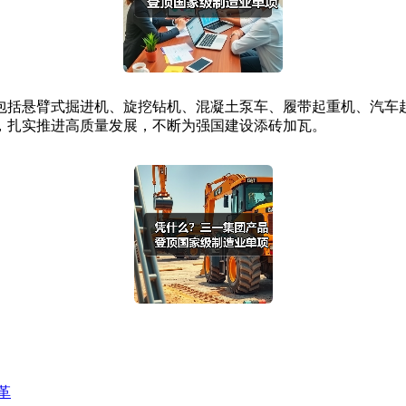
括悬臂式掘进机、旋挖钻机、混凝土泵车、履带起重机、汽车起
，扎实推进高质量发展，不断为强国建设添砖加瓦。
革