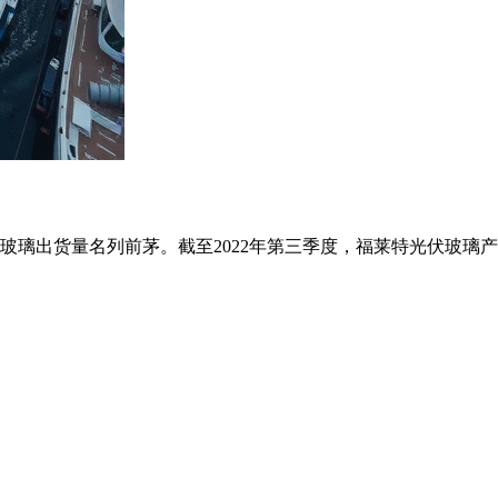
货量名列前茅。截至2022年第三季度，福莱特光伏玻璃产能为1