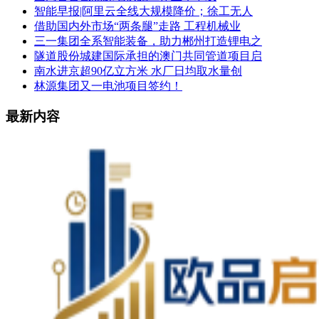
智能早报|阿里云全线大规模降价；徐工无人
借助国内外市场“两条腿”走路 工程机械业
三一集团全系智能装备，助力郴州打造锂电之
隧道股份城建国际承担的澳门共同管道项目启
南水进京超90亿立方米 水厂日均取水量创
林源集团又一电池项目签约！
最新内容