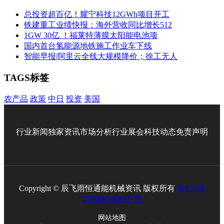
总投资超百亿！耀宁科技12GWh项目开工
铁建重工业绩快报：海外营收同比增长512
1GW 30亿 ！福莱特薄膜太阳能电池项
国内首台氢能源地铁施工作业车下线
智能早报|阿里云全线大规模降价；徐工无人
TAGS标签
农产品
政策
中日
投资
美国
行业新闻
独家资讯
市场分析
行业展会
科技动态
免责声明
Copyright © 辰飞雨恒通能机械资讯 版权所有
鲁ICP备
2026005306号-75
网站地图