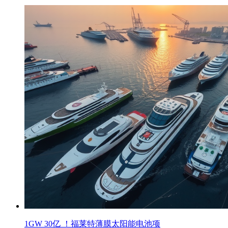
1GW 30亿 ！福莱特薄膜太阳能电池项