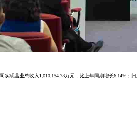
营业总收入1,010,154.78万元，比上年同期增长6.14%；