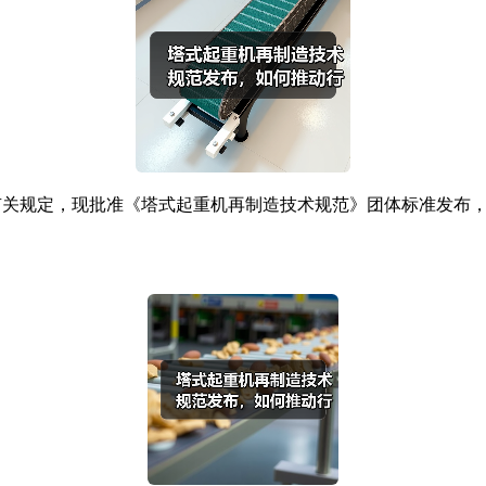
定，现批准《塔式起重机再制造技术规范》团体标准发布，其编号为T/C