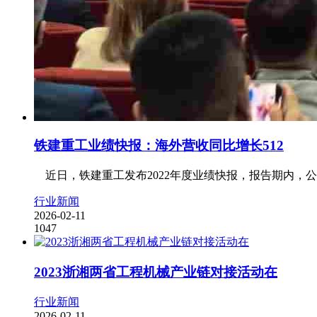
铁建重工业绩快报：海外营收同比增长512
近日，铁建重工发布2022年度业绩快报，报告期内，公司实现
行业新闻
2026-02-11
1047
2023浙湘两省工程机械产业链对接活动在
行业新闻
2026-02-11