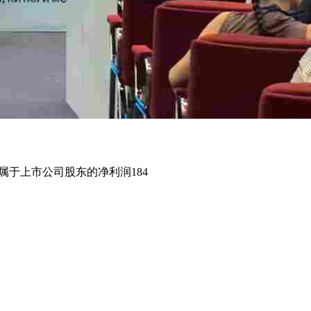
归属于上市公司股东的净利润184