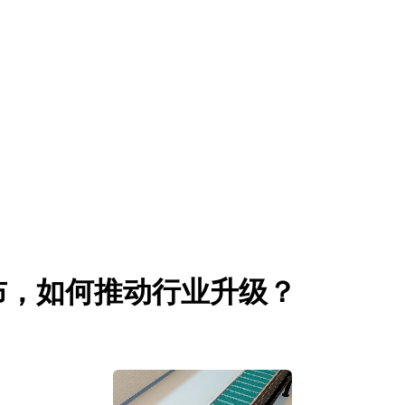
布，如何推动行业升级？