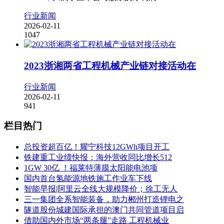
行业新闻
2026-02-11
1047
2023浙湘两省工程机械产业链对接活动在
行业新闻
2026-02-11
941
栏目热门
总投资超百亿！耀宁科技12GWh项目开工
铁建重工业绩快报：海外营收同比增长512
1GW 30亿 ！福莱特薄膜太阳能电池项
国内首台氢能源地铁施工作业车下线
智能早报|阿里云全线大规模降价；徐工无人
三一集团全系智能装备，助力郴州打造锂电之
隧道股份城建国际承担的澳门共同管道项目启
借助国内外市场“两条腿”走路 工程机械业