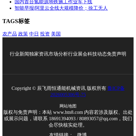
国内首台氢能源地铁施工作业车下线
智能早报|阿里云全线大规模降价；徐工无人
TAGS标签
农产品
政策
中日
投资
美国
行业新闻
独家资讯
市场分析
行业展会
科技动态
免责声明
Copyright © 辰飞雨恒通能机械资讯 版权所有
鲁ICP备
2026005306号-75
网站地图
版权与免责声明：本站 www.htn8.com 内容若涉及版权、出处
或展示问题，请联系 18691394093 / 80893057@qq.com，我们
会尽快核实处理。
友情链接：
微博