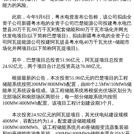
能力的风险。
此前，今年9月6日，粤水电曾发布公告称，该公司拟由全
资子公司新疆粤水电的全资子公司巴楚能源公司投建粤水电巴
楚县20万千瓦/80万千瓦时配套储能和80万千瓦市场化并网光
伏发电项目(以下简称巴楚项目)，拟由新疆粤水电的全资子公
司阿瓦提能源公司投建阿瓦提县粤水电40万千瓦光伏+储能市
场化并网项目(以下简称阿瓦提项目)。
其中，巴楚项目总投资51.96亿元，阿瓦提项目总投资
24.92亿元，两个项目合计总投资高达76.88亿元。
根据最新的公告，本次投资51.96亿元的巴楚项目的工程
储能系统按照200MW/800MWh配置，由80个2.5MW/10MWh储
能单元系统设备组成。该工程储能系统将根据光伏场区划分为
北部场区和南部场区两部分，每一部分储能系统均按照
100MW/400MWh配置。该项目工程计划建设期3个月。
本次投资24.92亿元的阿瓦提项目，其光伏电站建设规模
400MW，容配比约为1.4，配套建设储能规模
100MW/400MWh。该工程储能系统共40座储能变流器集装箱
和80座储能电池集装箱，100MW/400MWh储能布置在35kV开