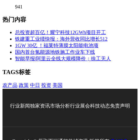
941
热门内容
总投资超百亿！耀宁科技12GWh项目开工
铁建重工业绩快报：海外营收同比增长512
1GW 30亿 ！福莱特薄膜太阳能电池项
国内首台氢能源地铁施工作业车下线
智能早报|阿里云全线大规模降价；徐工无人
TAGS标签
农产品
政策
中日
投资
美国
行业新闻
独家资讯
市场分析
行业展会
科技动态
免责声明