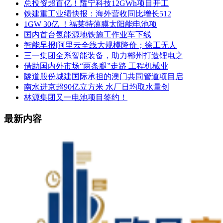
总投资超百亿！耀宁科技12GWh项目开工
铁建重工业绩快报：海外营收同比增长512
1GW 30亿 ！福莱特薄膜太阳能电池项
国内首台氢能源地铁施工作业车下线
智能早报|阿里云全线大规模降价；徐工无人
三一集团全系智能装备，助力郴州打造锂电之
借助国内外市场“两条腿”走路 工程机械业
隧道股份城建国际承担的澳门共同管道项目启
南水进京超90亿立方米 水厂日均取水量创
林源集团又一电池项目签约！
最新内容